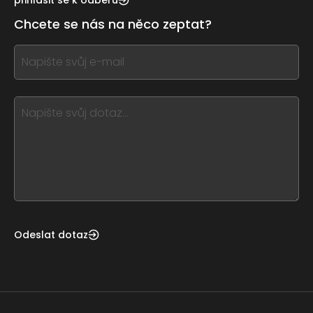
leave
Chcete se nás na něco zeptat?
this
form
If
field
you
blank
see
this,
leave
this
form
field
blank
Odeslat dotaz