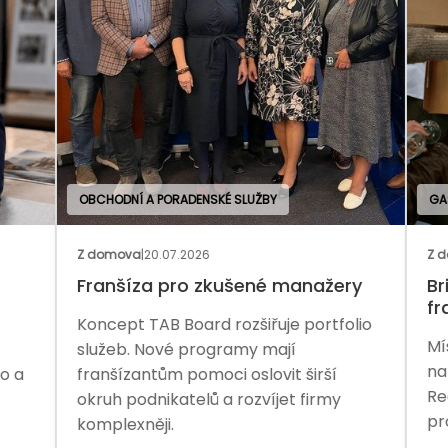
OBCHODNÍ A PORADENSKÉ SLUŽBY
GAS
Z domova
|
20.07.2026
Z d
Franšíza pro zkušené manažery
Bri
fr
Koncept TAB Board rozšiřuje portfolio
Mís
služeb. Nové programy mají
na 
o a
franšízantům pomoci oslovit širší
Rea
okruh podnikatelů a rozvíjet firmy
pro
komplexněji.