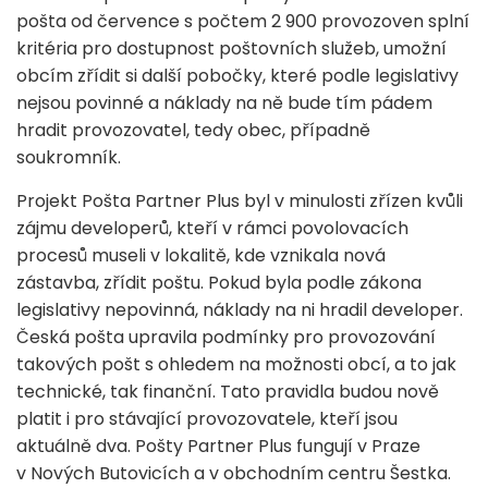
pošta od července s počtem 2 900 provozoven splní
kritéria pro dostupnost poštovních služeb, umožní
obcím zřídit si další pobočky, které podle legislativy
nejsou povinné a náklady na ně bude tím pádem
hradit provozovatel, tedy obec, případně
soukromník.
Projekt Pošta Partner Plus byl v minulosti zřízen kvůli
zájmu developerů, kteří v rámci povolovacích
procesů museli v lokalitě, kde vznikala nová
zástavba, zřídit poštu. Pokud byla podle zákona
legislativy nepovinná, náklady na ni hradil developer.
Česká pošta upravila podmínky pro provozování
takových pošt s ohledem na možnosti obcí, a to jak
technické, tak finanční. Tato pravidla budou nově
platit i pro stávající provozovatele, kteří jsou
aktuálně dva. Pošty Partner Plus fungují v Praze
v Nových Butovicích a v obchodním centru Šestka.