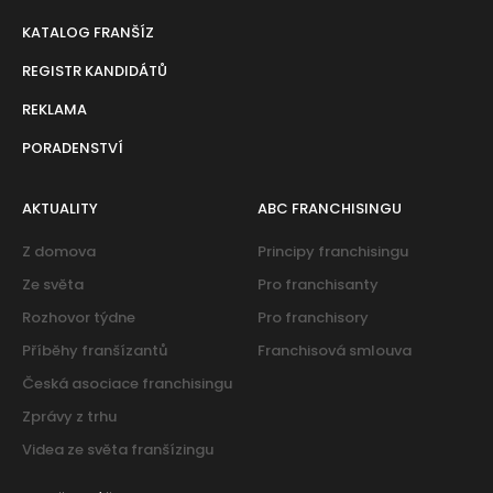
KATALOG FRANŠÍZ
REGISTR KANDIDÁTŮ
REKLAMA
PORADENSTVÍ
AKTUALITY
ABC FRANCHISINGU
Z domova
Principy franchisingu
Ze světa
Pro franchisanty
Rozhovor týdne
Pro franchisory
Příběhy franšízantů
Franchisová smlouva
Česká asociace franchisingu
Zprávy z trhu
Videa ze světa franšízingu