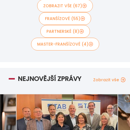
ZOBRAZIT VŠE (67)
FRANŠÍZOVÉ (55)
PARTNERSKÉ (8)
MASTER-FRANŠÍZOVÉ (4)
NEJNOVĚJŠÍ ZPRÁVY
Zobrazit vše