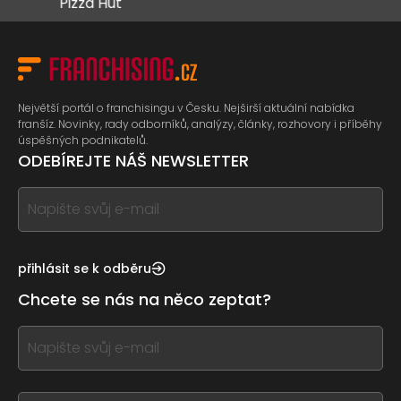
Pizza Hut
Největší portál o franchisingu v Česku. Nejširší aktuální nabídka
franšíz. Novinky, rady odborníků, analýzy, články, rozhovory i příběhy
úspěšných podnikatelů.
ODEBÍREJTE NÁŠ NEWSLETTER
If
you
see
this,
přihlásit se k odběru
leave
Chcete se nás na něco zeptat?
this
form
If
field
you
blank
see