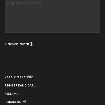
this,
leave
this
form
field
blank
Odeslat dotaz
KATALOG FRANŠÍZ
REGISTR KANDIDÁTŮ
REKLAMA
PORADENSTVÍ