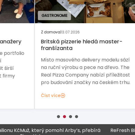
GASTRONOMIE
BAN
Z domova
|
13.07.2026
Rozh
y
Britská pizzerie hledá master-
Na 
franšízanta
io
Řed
Místo masového delivery modelu sází
Pre
na ruční výrobu a pece na dřevo. The
sta
Real Pizza Company nabízí příležitost
fina
pro budování značky na českém trhu.
Čís
Číst více
u Kč
Muž, který pomohl Arby’s, přebírá
ReFresh Bistro 