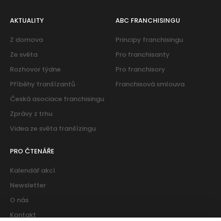
AKTUALITY
ABC FRANCHISINGU
Z domova
Principy franchisingu
Ze světa
Pro franchisanty
Rozhovor týdne
Pro franchisory
Příběhy franšízantů
Franchisová smlouva
Česká asociace franchisingu
Zprávy z trhu
Videa ze světa franšízingu
PRO ČTENÁŘE
Kalendář akcí
Newsletter
O nás
Kontakt