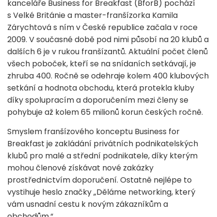
kanceláře Business for Breakfast (BforB) pochází
s Velké Británie a master-franšízorka Kamila
Zárychtová s ním v České republice začala v roce
2009. V současné době pod nimi působí na 20 klubů a
dalších 6 je v rukou franšízantů. Aktuální počet členů
všech poboček, kteří se na snídaních setkávají, je
zhruba 400. Ročně se odehraje kolem 400 klubových
setkání a hodnota obchodu, která protekla kluby
díky spolupracím a doporučením mezi členy se
pohybuje až kolem 65 milionů korun českých ročně.
Smyslem franšízového konceptu Business for
Breakfast je zakládání privátních podnikatelských
klubů pro malé a střední podnikatele, díky kterým
mohou členové získávat nové zakázky
prostřednictvím doporučení. Ostatně nejlépe to
vystihuje heslo značky „Děláme networking, který
vám usnadní cestu k novým zákazníkům a
obchodům.“