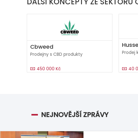
DALŠÍ KONCEPTY ZE SEKTORU
Huss
Cbweed
Prodej 
Prodejny s CBD produkty
450 000 Kč
40 0
NEJNOVĚJŠÍ ZPRÁVY
Z domova
|
13.07.2026