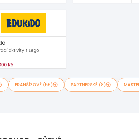
do
ací aktivity s Lego
000 Kč
FRANŠÍZOVÉ (55)
PARTNERSKÉ (8)
MASTE