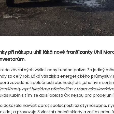
 při nákupu uhlí láká nové franšízanty Uhlí Morav
nvestorům.
ni do závratných výšin i ceny tuhého paliva. Za jediný měs
dy za celý rok. Láká vás zisk z energetického průmyslu? F
poru zavedené společnosti obchodující s „uhelným sorti
Franšízanty nyní hledáme především v Moravskoslezské
Lukáš Kubín s tím, že další oblasti ČR nejsou pro prodej uhlí 
va dokázala navýšit obrat společnosti až čtyřnásobně, n
idel, a provozuje 3 vlastní uhelné sklady a zatím jednu 