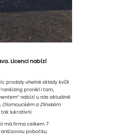
a. Licenci nabízí
íc prodaly uhelné sklady kvůli
ranšízing pronikl i tam,
mentem“ nabízí u nás aktuálně
m, Olomouckém a Zlínském
tak lukrativní.
yní má firma celkem 7
franšízovou pobočku.