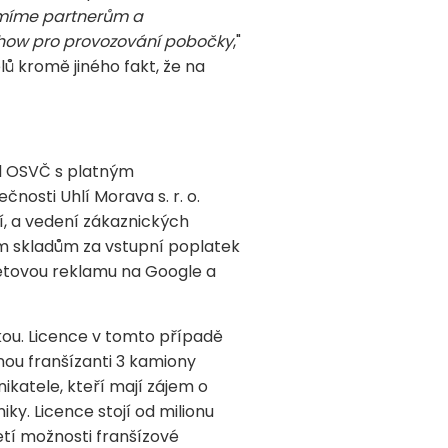
umíme partnerům a
-how pro provozování pobočky
,"
ů kromě jiného fakt, že na
l OSVČ s platným
nosti Uhlí Morava s. r. o.
í, a vedení zákaznických
cím skladům za vstupní poplatek
netovou reklamu na Google a
ou. Licence v tomto případě
anou franšízanti 3 kamiony
ikatele, kteří mají zájem o
ky. Licence stojí od milionu
etí možnosti franšízové