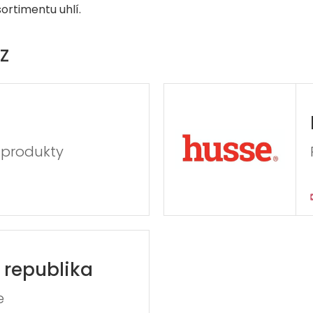
ortimentu uhlí.
Z
 produkty
republika
e