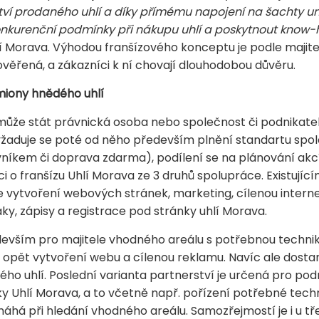
tví prodaného uhlí a díky přímému napojení na šachty 
nkurenční podmínky při nákupu uhlí a poskytnout know
í Morava. Výhodou franšízového konceptu je podle majitel
ověřená, a zákazníci k ní chovají dlouhodobou důvěru.
miony hnědého uhlí
může stát právnická osoba nebo společnost či podnikate
žaduje se poté od něho především plnění standartu společ
níkem či doprava zdarma), podílení se na plánování akc
i o franšízu Uhlí Morava ze 3 druhů spolupráce. Existují
e vytvoření webových stránek, marketing, cílenou inter
ky, zápisy a registrace pod stránky uhlí Morava.
evším pro majitele vhodného areálu s potřebnou technik
uje opět vytvoření webu a cílenou reklamu. Navíc ale dost
ho uhlí. Poslední varianta partnerství je určená pro podn
 Uhlí Morava, a to včetně např. pořízení potřebné techni
há při hledání vhodného areálu. Samozřejmostí je i u tř