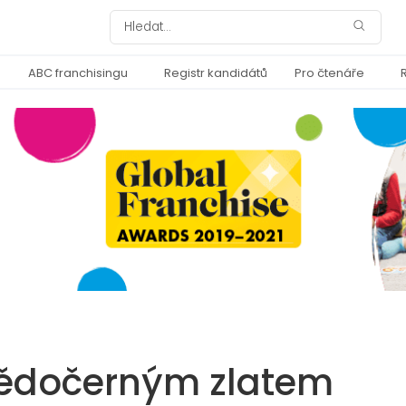
ABC franchisingu
Registr kandidátů
Pro čtenáře
nědočerným zlatem