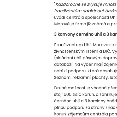
"
Každoročně se zvyšuje množs
franšízantům nabídnout bezko
uvádí centrála společnosti Uhl
Moravě je firma již známá a pr
3 kamiony černého uhlí a 3 ka
Franšízantem Uhlí Morava se 
živnostenským listem a DIČ. Vy
(skládaní uhlí pásovým doprav
databází. Na výběr mají zájemc
nabízí podporu, která obsahuj
Seznam, reklamní plachty, letá
Druhá možnost je vhodná před
stojí 600 tisíc korun, a zahrn
černého uhlí a 3 kamiony hnědé
plnou podporu za strany značky
korun, zájemcům centrála pomá