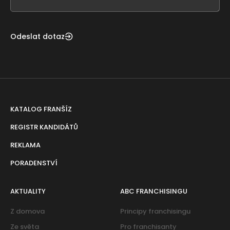
blank
Odeslat dotaz
KATALOG FRANŠÍZ
REGISTR KANDIDÁTŮ
REKLAMA
PORADENSTVÍ
AKTUALITY
ABC FRANCHISINGU
Z domova
Principy franchisingu
Ze světa
Pro franchisanty