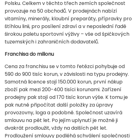
Polsku. Celkem v těchto třech zemích společnost
provozuje na 50 obchodů. V prodejnách nabízí
vitamíny, minerály, kloubní preparáty, přípravky pro
štíhlou linii, pro posílení zdraví a v neposlední řadě
širokou paletu sportovní výživy – vše od špičkových
tuzemských i zahraničních dodavatelů.
Franchisa do milionu
Cena za franchisu se v tomto řetězci pohybuje od
590 do 900 tisíc korun, v závislosti na typu prodejny.
Samotná licence stojí 150.000 korun, první nákup
zboží pak mezi 200-400 tisíci korunami. Zařízení
prodejny pak stojí od 170 tisíc korun výše. K tomu je
pak nutné připočítat další položky za úpravy
provozovny, loga a podobně. Společnost uzavírá
smlouvu na pět let. Po jejím uplynutí je možné ji
dvakrát prodloužit, vždy na dalších pět let.
Prodloužení smlouvy podléhá schválení společnosti