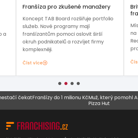
Franšíza pro zkušené manažery
Bri
fr
Koncept TAB Board rozšiřuje portfolio
Mís
služeb. Nové programy mají
na 
o a
franšízantům pomoci oslovit širší
Rea
okruh podnikatelů a rozvíjet firmy
pro
komplexněji.
Čís
Číst více
ačí čekat
Franšízy do 1 milionu Kč
Muž, který pomohl Arby’s
Pizza Hut