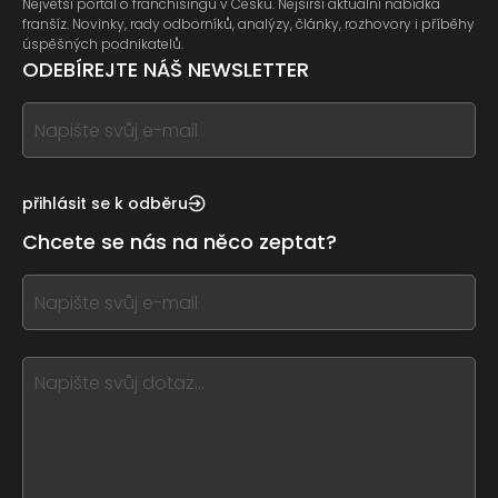
Největší portál o franchisingu v Česku. Nejširší aktuální nabídka
franšíz. Novinky, rady odborníků, analýzy, články, rozhovory i příběhy
úspěšných podnikatelů.
ODEBÍREJTE NÁŠ NEWSLETTER
If
you
see
this,
přihlásit se k odběru
leave
Chcete se nás na něco zeptat?
this
form
If
field
you
blank
see
this,
leave
this
form
field