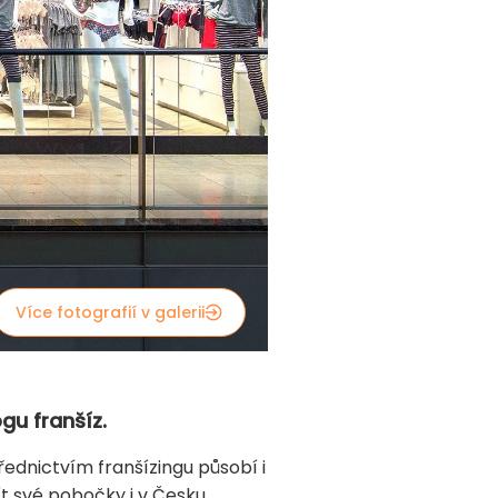
Více fotografií v galerii
gu franšíz.
ednictvím franšízingu působí i
ít své pobočky i v Česku.