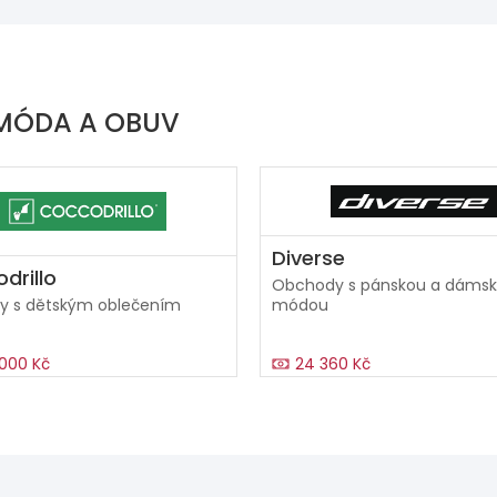
 MÓDA A OBUV
Diverse
drillo
Obchody s pánskou a dáms
ny s dětským oblečením
módou
000 Kč
24 360 Kč