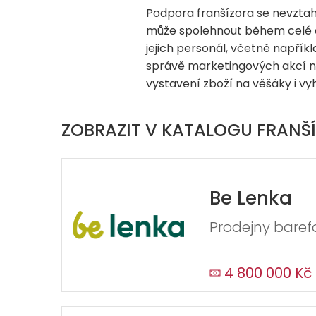
Podpora franšízora se nevztah
může spolehnout během celé d
jejich personál, včetně napříkla
správě marketingových akcí neb
vystavení zboží na věšáky i v
ZOBRAZIT V KATALOGU FRANŠÍ
Be Lenka
Prodejny baref
4 800 000 Kč