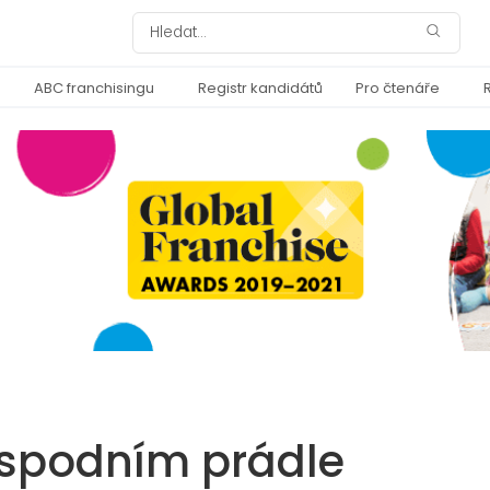
ABC franchisingu
Registr kandidátů
Pro čtenáře
 spodním prádle