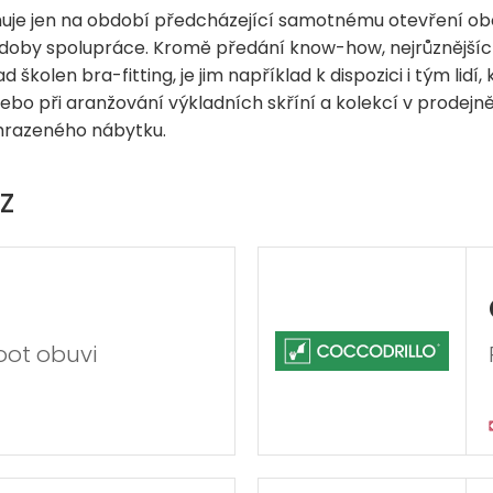
uje jen na období předcházející samotnému otevření obc
oby spolupráce. Kromě předání know-how, nejrůznějších 
d školen bra-fitting, je jim například k dispozici i tým lidí
o při aranžování výkladních skříní a kolekcí v prodejně
yhrazeného nábytku.
Z
oot obuvi