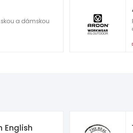
nskou a dámskou
n English