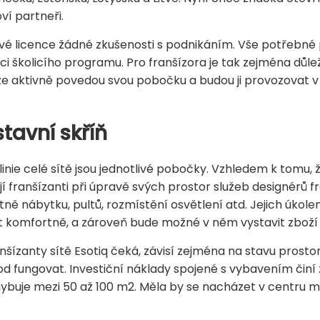
ví partneři.
zové licence žádné zkušenosti s podnikáním. Vše potřebn
 školicího programu. Pro franšízora je tak zejména důleži
 že aktivně povedou svou pobočku a budou ji provozovat v
tavní skříň
inie celé sítě jsou jednotlivé pobočky. Vzhledem k tomu, ž
í franšízanti při úpravě svých prostor služeb designérů fr
ně nábytku, pultů, rozmístění osvětlení atd. Jejich úkolem
t komfortně, a zároveň bude možné v něm vystavit zboží t
anšízanty sítě Esotiq čeká, závisí zejména na stavu pros
od fungovat. Investiční náklady spojené s vybavením čin
hybuje mezi 50 až 100 m2. Měla by se nacházet v centru m