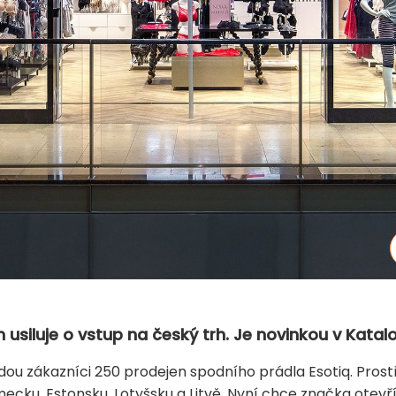
usiluje o vstup na český trh. Je novinkou v Katalo
u zákazníci 250 prodejen spodního prádla Esotiq. Prostř
mecku, Estonsku, Lotyšsku a Litvě. Nyní chce značka otevř