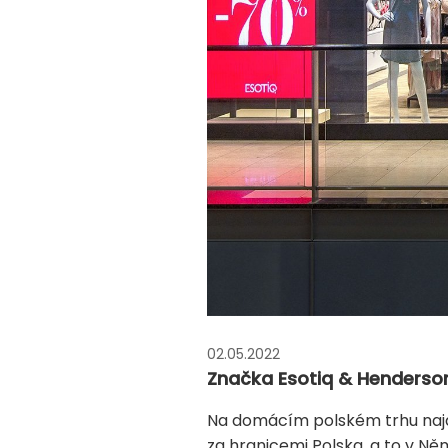
02.05.2022
Značka Esotiq & Henderson 
Na domácím polském trhu najdo
za hranicemi Polska, a to v Ně