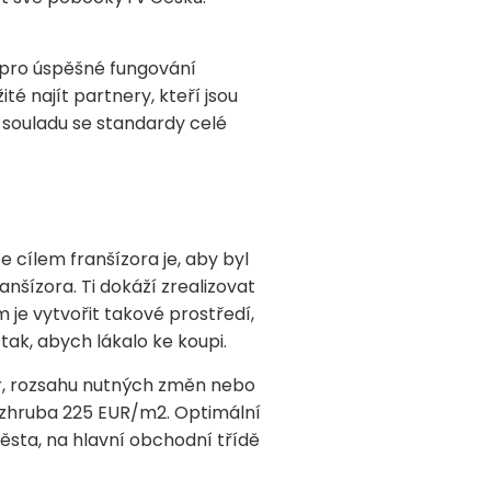
é pro úspěšné fungování
té najít partnery, kteří jsou
 souladu se standardy celé
e cílem franšízora je, aby byl
anšízora. Ti dokáží zrealizovat
 je vytvořit takové prostředí,
ak, abych lákalo ke koupi.
tor, rozsahu nutných změn nebo
í zhruba 225 EUR/m2. Optimální
ěsta, na hlavní obchodní třídě