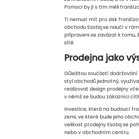
Pomoci by jí s tím měli franšízo
Ti nemusí mít pro zisk franší
obchodu Esotiq se naučí v rámci
připraveni se zavázat k tomu,
sítě.
Prodejna jako výs
Důležitou součástí dodržování l
styl obchodů jednotný, využívaj
realizovat design prodejny včet
v němž se budou zákazníci cíti
Investice, která na budoucí fr
zemi, ve které bude jeho obch
velikost prodejny Esotiq se po
nebo v obchodním centru.