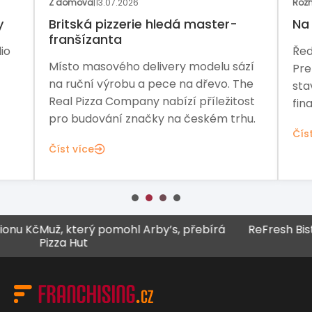
Z domova
|
13.07.2026
Rozh
y
Britská pizzerie hledá master-
Na 
franšízanta
io
Řed
Místo masového delivery modelu sází
Pre
na ruční výrobu a pece na dřevo. The
sta
Real Pizza Company nabízí příležitost
fina
pro budování značky na českém trhu.
Čís
Číst více
Kč
Muž, který pomohl Arby’s, přebírá
ReFresh Bistro z
Pizza Hut