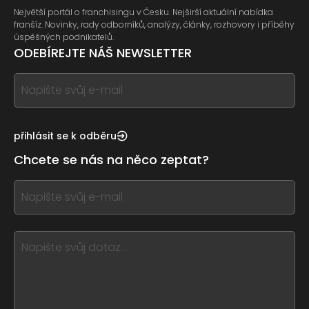
Největší portál o franchisingu v Česku. Nejširší aktuální nabídka
franšíz. Novinky, rady odborníků, analýzy, články, rozhovory i příběhy
úspěšných podnikatelů.
ODEBÍREJTE NÁŠ NEWSLETTER
If
you
see
this,
přihlásit se k odběru
leave
Chcete se nás na něco zeptat?
this
form
If
field
you
blank
see
this,
leave
this
form
field