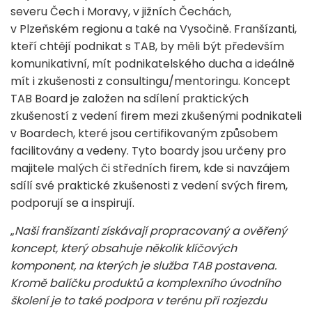
severu Čech i Moravy, v jižních Čechách,
v Plzeňském regionu a také na Vysočině. Franšízanti,
kteří chtějí podnikat s TAB, by měli být především
komunikativní, mít podnikatelského ducha a ideálně
mít i zkušenosti z consultingu/mentoringu. Koncept
TAB Board je založen na sdílení praktických
zkušeností z vedení firem mezi zkušenými podnikateli
v Boardech, které jsou certifikovaným způsobem
facilitovány a vedeny. Tyto boardy jsou určeny pro
majitele malých či středních firem, kde si navzájem
sdílí své praktické zkušenosti z vedení svých firem,
podporují se a inspirují.
„
Naši franšízanti
získávají propracovaný a ověřený
koncept, který obsahuje několik klíčových
komponent, na kterých je služba TAB postavena.
Kromě balíčku produktů a komplexního úvodního
školení je to také podpora v terénu při rozjezdu