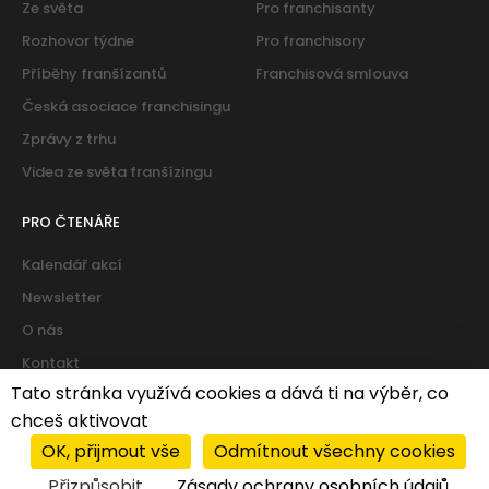
Ze světa
Pro franchisanty
Rozhovor týdne
Pro franchisory
Příběhy franšízantů
Franchisová smlouva
Česká asociace franchisingu
Zprávy z trhu
Videa ze světa franšízingu
PRO ČTENÁŘE
Kalendář akcí
Newsletter
O nás
Kontakt
Tato stránka využívá cookies a dává ti na výběr, co
chceš aktivovat
Cookies
|
Zásady ochrany osobních údajů
OK, přijmout vše
Odmítnout všechny cookies
© 2026 PROFIT system franchise services s.r.o. All rights
Přizpůsobit
Zásady ochrany osobních údajů
reserved.