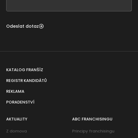
blank
Odeslat dotaz
KATALOG FRANŠÍZ
REGISTR KANDIDÁTŮ
REKLAMA
PORADENSTVÍ
AKTUALITY
ABC FRANCHISINGU
Z domova
Principy franchisingu