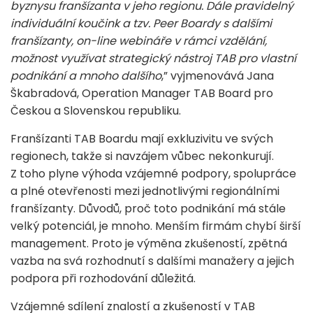
byznysu franšízanta v jeho regionu. Dále pravidelný
individuální koučink a tzv. Peer Boardy s dalšími
franšízanty, on-line webináře v rámci vzdělání,
možnost využívat strategický nástroj TAB pro vlastní
podnikání a mnoho dalšího
,” vyjmenovává Jana
Škabradová, Operation Manager TAB Board pro
Českou a Slovenskou republiku.
Franšízanti TAB Boardu mají exkluzivitu ve svých
regionech, takže si navzájem vůbec nekonkurují.
Z toho plyne výhoda vzájemné podpory, spolupráce
a plné otevřenosti mezi jednotlivými regionálními
franšízanty. Důvodů, proč toto podnikání má stále
velký potenciál, je mnoho. Menším firmám chybí širší
management. Proto je výměna zkušeností, zpětná
vazba na svá rozhodnutí s dalšími manažery a jejich
podpora při rozhodování důležitá.
Vzájemné sdílení znalostí a zkušeností v TAB