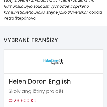
státy Slovenska, Poláci navíc i členskou zemí V4.
Rumunsko bylo součástí východoevropského
komunistického bloku, stejně jako Slovensko
,“ dodala
Petra Štěpánová.
VYBRANÉ FRANŠÍZY
Helen Doron English
Školy angličtiny pro děti
26 500 Kč