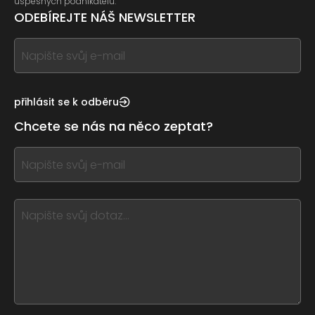
úspěšných podnikatelů.
ODEBÍREJTE NÁŠ NEWSLETTER
If
you
see
this,
přihlásit se k odběru
leave
Chcete se nás na něco zeptat?
this
form
If
field
you
blank
see
this,
leave
this
form
field
blank