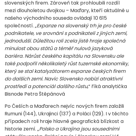
slovenských firem. Zároveň tak prohloubili rozdíl
mezi dlouholetou dvojkou – Maďary, kteří aktuálně u
našeho východního souseda ovládají 10 615
společností. „
Expanze na slovenský trh je pro české
podnikatele, ve srovnání s podnikateli z jiných zemí,
jednodušší. Důležitou roli zcela jistě hraje společná
minulost obou států a téměř nulová jazyková
bariéra. Nárůst českého kapitálu na Slovensku ale
také podpořil několikaletý růst tuzemské ekonomiky,
který se stal katalyzátorem expanze českých firem
do dalších zemí. Navíc Slovensko nabízí atraktivní
prostředí a potenciál dalšího růstu
,“ říká analytička
Bisnode Petra Štěpánová
Po Češích a Maďarech nejvíc nových firem založili
Rumuni (144), Ukrajinci (137) a Poláci (129). I v těchto
případech roli hraje hlavně geografická blízkost a
historie zemí. „
Polsko a Ukrajina jsou sousedními