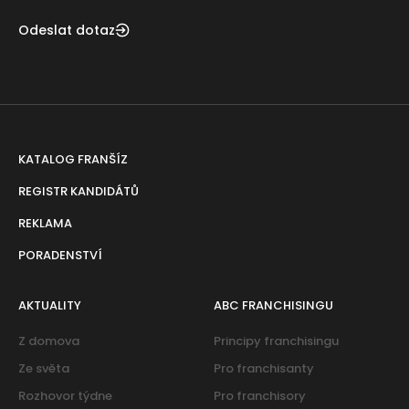
Odeslat dotaz
KATALOG FRANŠÍZ
REGISTR KANDIDÁTŮ
REKLAMA
PORADENSTVÍ
AKTUALITY
ABC FRANCHISINGU
Z domova
Principy franchisingu
Ze světa
Pro franchisanty
Rozhovor týdne
Pro franchisory