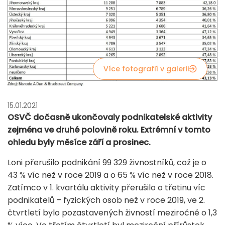
Více fotografií v galerii
15.01.2021
OSVČ dočasně ukončovaly podnikatelské aktivity
zejména ve druhé polovině roku. Extrémní v tomto
ohledu byly měsíce září a prosinec.
Loni přerušilo podnikání 99 329 živnostníků, což je o
43 % víc než v roce 2019 a o 65 % víc než v roce 2018.
Zatímco v 1. kvartálu aktivity přerušilo o třetinu víc
podnikatelů – fyzických osob než v roce 2019, ve 2.
čtvrtletí bylo pozastavených živností meziročně o 1,3