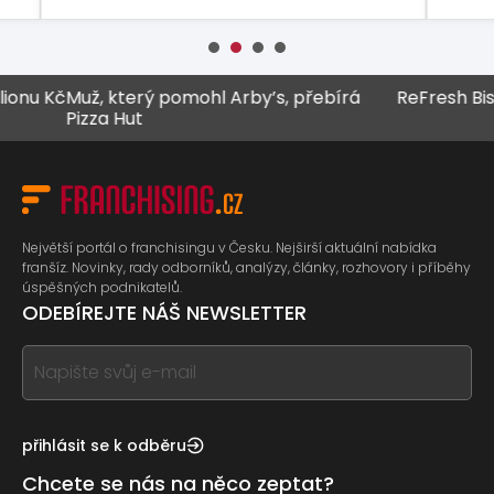
u Kč
Muž, který pomohl Arby’s, přebírá
ReFresh Bistro 
Pizza Hut
Největší portál o franchisingu v Česku. Nejširší aktuální nabídka
franšíz. Novinky, rady odborníků, analýzy, články, rozhovory i příběhy
úspěšných podnikatelů.
ODEBÍREJTE NÁŠ NEWSLETTER
If
you
see
this,
přihlásit se k odběru
leave
Chcete se nás na něco zeptat?