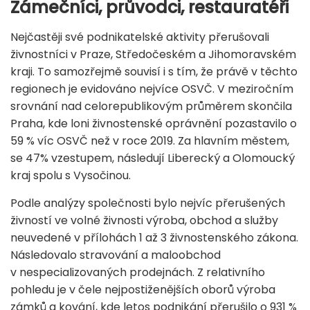
Zámečníci, průvodci, restauratéři
Nejčastěji své podnikatelské aktivity přerušovali
živnostníci v Praze, Středočeském a Jihomoravském
kraji. To samozřejmě souvisí i s tím, že právě v těchto
regionech je evidováno nejvíce OSVČ. V meziročním
srovnání nad celorepublikovým průměrem skončila
Praha, kde loni živnostenské oprávnění pozastavilo o
59 % víc OSVČ než v roce 2019. Za hlavním městem,
se 47% vzestupem, následují Liberecký a Olomoucký
kraj spolu s Vysočinou.
Podle analýzy společnosti bylo nejvíc přerušených
živností ve volné živnosti výroba, obchod a služby
neuvedené v přílohách 1 až 3 živnostenského zákona.
Následovalo stravování a maloobchod
v nespecializovaných prodejnách. Z relativního
pohledu je v čele nejpostiženějších oborů výroba
zámků a kování, kde letos podnikání přerušilo o 931 %