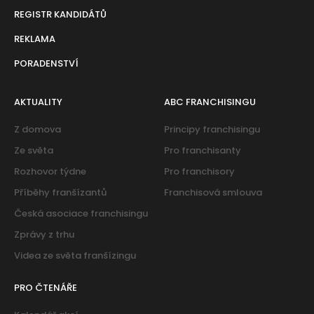
REGISTR KANDIDÁTŮ
REKLAMA
PORADENSTVÍ
AKTUALITY
ABC FRANCHISINGU
Z domova
Principy franchisingu
Ze světa
Pro franchisanty
Rozhovor týdne
Pro franchisory
Příběhy franšízantů
Franchisová smlouva
Česká asociace franchisingu
Zprávy z trhu
Videa ze světa franšízingu
PRO ČTENÁŘE