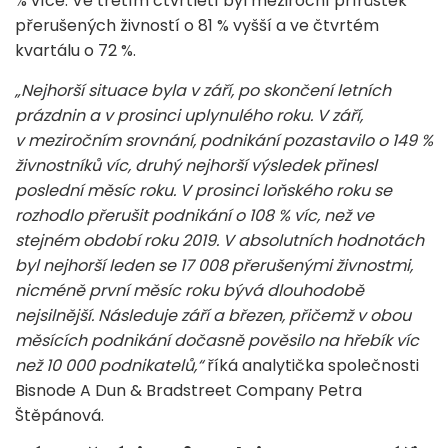
% více. Ve třetím čtvrtletí byl meziroční přírůstek
přerušených živností o 81 % vyšší a ve čtvrtém
kvartálu o 72 %.
„Nejhorší situace byla v září, po skončení letních
prázdnin a v prosinci uplynulého roku. V září,
v meziročním srovnání, podnikání pozastavilo o 149 %
živnostníků víc, druhý nejhorší výsledek přinesl
poslední měsíc roku. V prosinci loňského roku se
rozhodlo přerušit podnikání o 108 % víc, než ve
stejném období roku 2019. V absolutních hodnotách
byl nejhorší leden se 17 008 přerušenými živnostmi,
nicméně první měsíc roku bývá dlouhodobě
nejsilnější. Následuje září a březen, přičemž v obou
měsících podnikání dočasně pověsilo na hřebík víc
než 10 000 podnikatelů,“
říká analytička společnosti
Bisnode A Dun & Bradstreet Company Petra
Štěpánová.