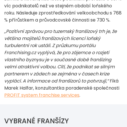
víc podnikatelů než ve stejném období loňského
roku. Následuje zprostředkování velkoobchodu s 768
% přírůstkem a průvodcovské činnosti se 730 %.
„Pozitivní zprávou pro tuzemský franšízový trh je, že
většina majitelů franšízových licencí loňský
turbulentní rok ustáli. Z průzkumu portálu
Franchising.cz vyplývá, že pro zájemce o rozjetí
vlastního byznysu je v současné době franšízing
velmi atraktivní volbou. Cítí, že podnikat se silným
partnerem v zádech se zejména v časech krize
vyplácí. A informace od franšízorů to potvrzují,“
říká
Marek Halfar, konzultantka poradenské společnosti
PROFIT system franchise services
.
VYBRANÉ FRANŠÍZY