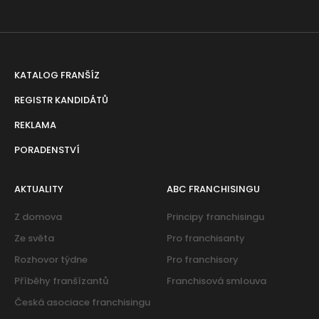
KATALOG FRANŠÍZ
REGISTR KANDIDÁTŮ
REKLAMA
PORADENSTVÍ
AKTUALITY
ABC FRANCHISINGU
Z domova
Principy franchisingu
Ze světa
Pro franchisanty
Rozhovor týdne
Pro franchisory
Příběhy franšízantů
Franchisová smlouva
Česká asociace franchisingu