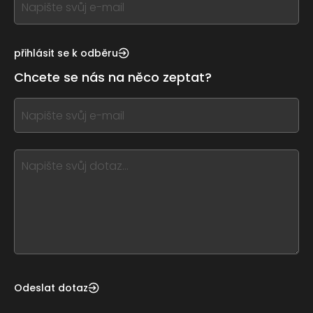
you
see
this,
přihlásit se k odběru
leave
Chcete se nás na něco zeptat?
this
form
If
field
you
blank
see
this,
leave
this
form
field
blank
Odeslat dotaz