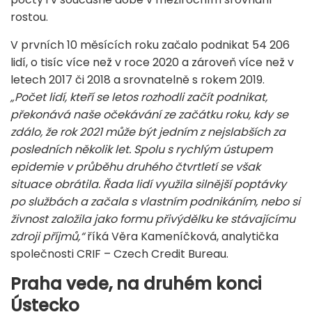
rostou.
V prvních 10 měsících roku začalo podnikat 54 206
lidí, o tisíc více než v roce 2020 a zároveň více než v
letech 2017 či 2018 a srovnatelně s rokem 2019.
„Počet lidí, kteří se letos rozhodli začít podnikat,
překonává naše očekávání ze začátku roku, kdy se
zdálo, že rok 2021 může být jedním z nejslabších za
posledních několik let. Spolu s rychlým ústupem
epidemie v průběhu druhého čtvrtletí se však
situace obrátila. Řada lidí využila silnější poptávky
po službách a začala s vlastním podnikáním, nebo si
živnost založila jako formu přivýdělku ke stávajícímu
zdroji příjmů,“
říká Věra Kameníčková, analytička
společnosti CRIF – Czech Credit Bureau.
Praha vede, na druhém konci
Ústecko