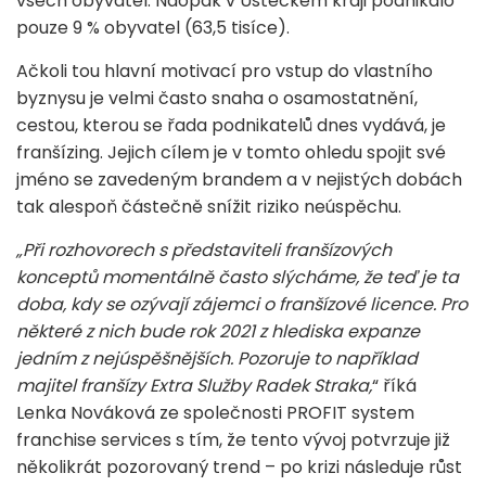
všech obyvatel. Naopak v Ústeckém kraji podnikalo
pouze 9 % obyvatel (63,5 tisíce).
Ačkoli tou hlavní motivací pro vstup do vlastního
byznysu je velmi často snaha o osamostatnění,
cestou, kterou se řada podnikatelů dnes vydává, je
franšízing. Jejich cílem je v tomto ohledu spojit své
jméno se zavedeným brandem a v nejistých dobách
tak alespoň částečně snížit riziko neúspěchu.
„Při rozhovorech s představiteli franšízových
konceptů momentálně často slýcháme, že teď je ta
doba, kdy se ozývají zájemci o franšízové licence. Pro
některé z nich bude rok 2021 z hlediska expanze
jedním z nejúspěšnějších. Pozoruje to například
majitel franšízy Extra Služby Radek Straka,
“ říká
Lenka Nováková ze společnosti PROFIT system
franchise services s tím, že tento vývoj potvrzuje již
několikrát pozorovaný trend – po krizi následuje růst