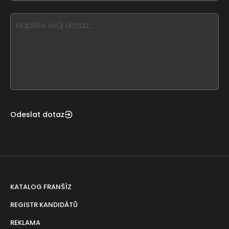
blank
see
this,
leave
this
form
field
blank
Odeslat dotaz
KATALOG FRANŠÍZ
REGISTR KANDIDÁTŮ
REKLAMA