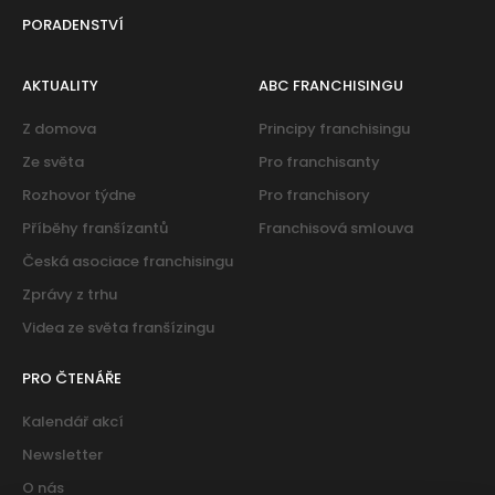
PORADENSTVÍ
AKTUALITY
ABC FRANCHISINGU
Z domova
Principy franchisingu
Ze světa
Pro franchisanty
Rozhovor týdne
Pro franchisory
Příběhy franšízantů
Franchisová smlouva
Česká asociace franchisingu
Zprávy z trhu
Videa ze světa franšízingu
PRO ČTENÁŘE
Kalendář akcí
Newsletter
O nás