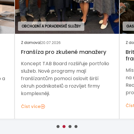
É SLUŽBY
GASTRONOMIE
Z domova
|
13.07.2026
kušené manažery
Britská pizzerie hledá mas
franšízanta
rozšiřuje portfolio
Místo masového delivery mode
ramy mají
na ruční výrobu a pece na dře
i oslovit širší
Real Pizza Company nabízí příl
a rozvíjet firmy
pro budování značky na české
Číst více