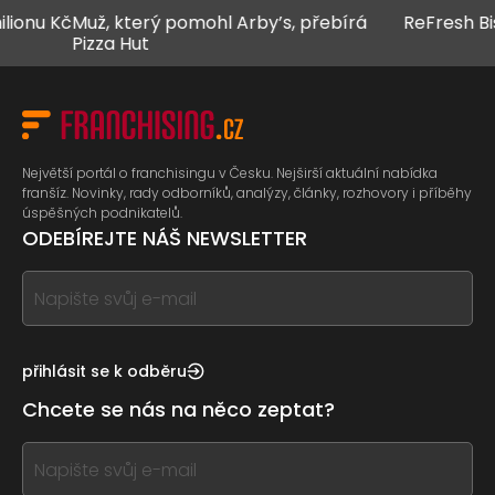
onu Kč
Muž, který pomohl Arby’s, přebírá
ReFresh Bistr
Pizza Hut
Největší portál o franchisingu v Česku. Nejširší aktuální nabídka
franšíz. Novinky, rady odborníků, analýzy, články, rozhovory i příběhy
úspěšných podnikatelů.
ODEBÍREJTE NÁŠ NEWSLETTER
If
you
see
this,
přihlásit se k odběru
leave
Chcete se nás na něco zeptat?
this
form
If
field
you