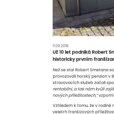
11.09.2018
Už 10 let podniká Robert 
historicky prvním franšízan
Než se stal Robert Smetana sou
provozovali horský penzion v 
stravovacích služeb začali sp
rentabilní, a tak nám kvůli zaj
nových příležitostech,“
vzpomí
Vzhledem k tomu, že v rodině 
veletrh franšízových příležitos