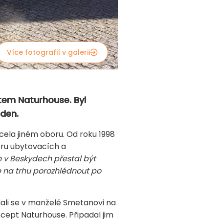
Více fotografií v galerii
tem Naturhouse. Byl
aden.
cela jiném oboru. Od roku 1998
oru ubytovacích a
n v Beskydech přestal být
 se na trhu porozhlédnout po
ali se v manželé Smetanovi na
oncept Naturhouse. Připadal jim