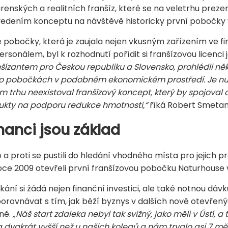
renských a realitních franšíz, které se na veletrhu prezen
 vedením konceptu na návštěvě historicky první pobočky 
pobočky, která je zaujala nejen vkusným zařízením ve fi
sonálem, byl k rozhodnutí pořídit si franšízovou licenci 
zantem pro Českou republiku a Slovensko, prohlédli něko
o pobočkách v podobném ekonomickém prostředí. Je nut
m trhu neexistoval franšízový koncept, který by spojoval
dukty na podporu redukce hmotnosti,“
říká Robert Smetan
anci jsou základ
a proti se pustili do hledání vhodného místa pro jejich pr
oce 2009 otevřeli první franšízovou pobočku Naturhouse 
ní si žádá nejen finanční investici, ale také notnou dávk
orovnávat s tím, jak běží byznys v dalších nově otevře
íně.
„
Náš start zdaleka nebyl tak svižný, jako měli v Ústí, a
vakrát vyšší než u našich kolegů a nám trvalo asi 7 měsí