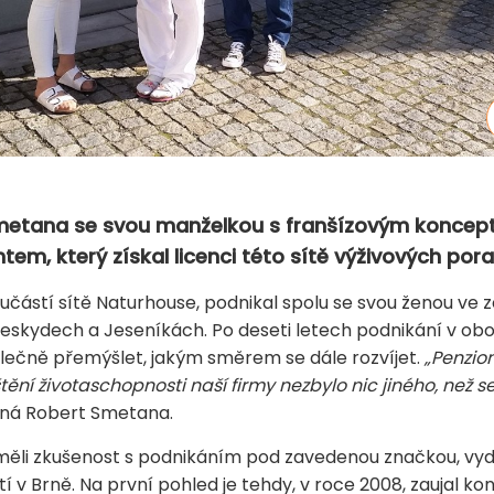
Smetana se svou manželkou s franšízovým koncep
tem, který získal licenci této sítě výživových por
částí sítě Naturhouse, podnikal spolu se svou ženou ve z
Beskydech a Jeseníkách. Po deseti letech podnikání v ob
olečně přemýšlet, jakým směrem se dále rozvíjet.
„Penzio
ištění životaschopnosti naší firmy nezbylo nic jiného, než
ná Robert Smetana.
měli zkušenost s podnikáním pod zavedenou značkou, vyd
tí v Brně. Na první pohled je tehdy, v roce 2008, zaujal k