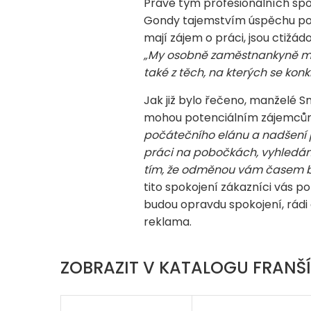
Právě tým profesionálních spo
Gondy tajemstvím úspěchu pobo
mají zájem o práci, jsou ctižád
„My osobně zaměstnankyně mot
také z těch, na kterých se konk
Jak již bylo řečeno, manželé S
mohou potenciálním zájemcům o 
počátečního elánu a nadšení pr
práci na pobočkách, vyhledání 
tím, že odměnou vám časem b
tito spokojení zákazníci vás p
budou opravdu spokojení, rádi d
reklama.
ZOBRAZIT V KATALOGU FRANŠÍ