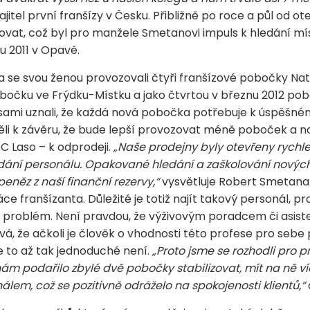
jitel první franšízy v Česku. Přibližně po roce a půl od ot
vat, což byl pro manžele Smetanovi impuls k hledání m
u 2011 v Opavě.
 se svou ženou provozovali čtyři franšízové pobočky Na
pobočku ve Frýdku-Místku a jako čtvrtou v březnu 2012 po
sami uznali, že každá nová pobočka potřebuje k úspěšné
li k závěru, že bude lepší provozovat méně poboček a nabí
C Laso – k odprodeji.
„Naše prodejny byly otevřeny rychl
ídání personálu. Opakované hledání a zaškolování novýc
eněz z naší finanční rezervy,“
vysvětluje Robert Smetana 
ce franšízanta. Důležité je totiž najít takový personál, p
problém. Není pravdou, že výživovým poradcem či asist
á, že ačkoli je člověk o vhodnosti této profese pro sebe
že to až tak jednoduché není.
„Proto jsme se rozhodli pro 
nám podařilo zbylé dvě pobočky stabilizovat, mít na ně v
álem, což se pozitivně odráželo na spokojenosti klientů,“