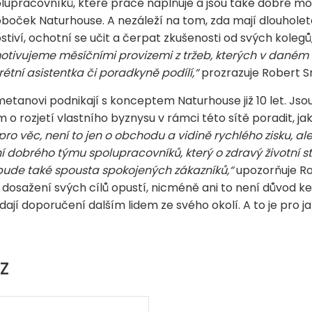
lupracovníků, které práce naplňuje a jsou také dobře mot
ček Naturhouse. A nezáleží na tom, zda mají dlouholeté
ostiví, ochotní se učit a čerpat zkušenosti od svých koleg
ivujeme měsíčními provizemi z tržeb, kterých v daném
rétní asistentka či poradkyně podílí,“
prozrazuje Robert 
metanovi podnikají s konceptem Naturhouse již 10 let. Jso
rozjetí vlastního byznysu v rámci této sítě poradit, jak
o věc, není to jen o obchodu a vidině rychlého zisku, al
dobrého týmu spolupracovníků, který o zdravý životní sty
ude také spousta spokojených zákazníků,“
upozorňuje Ro
o dosažení svých cílů opustí, nicméně ani to není důvod 
ají doporučení dalším lidem ze svého okolí. A to je pro j
Z