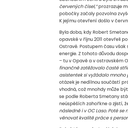
červených čísel,“
prozrazuje ma
pobočky začaly pozvolna zvyšo
K jejímu otevření došlo v červn
Byla doba, kdy Robert Smetana
opavské v říjnu 2011 otevřeli 
Ostravě. Postupem času však 
energie. Z tohoto důvodu dospě
– tu v Opavě a v ostravském O
finančně zatěžovalo časté stř
asistentek si vyžádalo mnoho p
otázek je nedílnou součástí prá
vhodná, což mnohdy může být 
se podle Roberta Smetany stáv
neúspěších zahořkne a zjistí, 
následně i v OC Laso. Poté se 
věnovat kvalitě práce s person