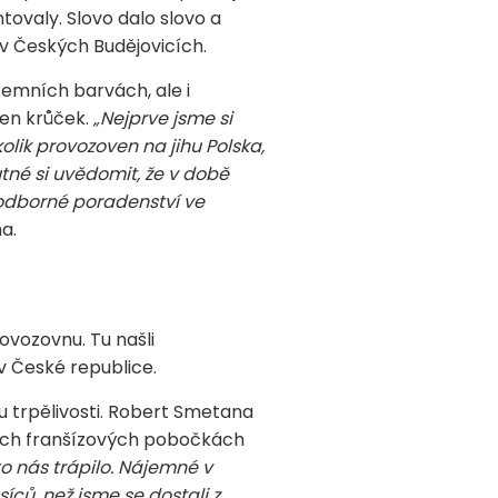
tovaly. Slovo dalo slovo a
v Českých Budějovicích.
remních barvách, ale i
jen krůček.
„Nejprve jsme si
lik provozoven na jihu Polska,
né si uvědomit, že v době
 odborné poradenství ve
a.
ovozovnu. Tu našli
v České republice.
u trpělivosti. Robert Smetana
ných franšízových pobočkách
 to nás trápilo. Nájemné v
ců, než jsme se dostali z