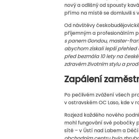
nový a odlišný od spousty kavá
přímo na místě se domluvili s
Od návštěvy českobudějovické 
příjemným a profesionálním per
s panem Gondou, master-franší
abychom získali lepší
přehled 
před bezmála 10 lety na české
zdravém životním stylu a pro
Zapálení zaměstn
Po pečlivém zvážení všech pro 
v ostravském OC Laso, kde v r
Rozjezd každého nového podniká
mohl fungování své pobočky p
sítě – v Ústí nad Labem a Děč
obchodním centru bylo zhruba d