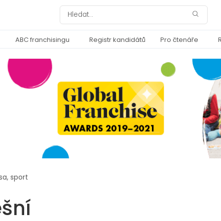
ABC franchisingu
Registr kandidátů
Pro čtenáře
sa, sport
ěšní