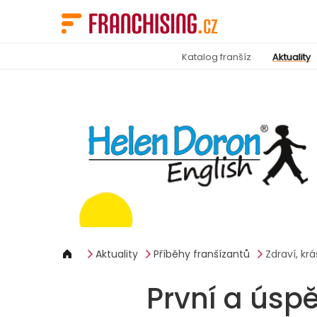
Panel pro správu cookies
Katalog franšíz
Aktuality
Aktuality
Příběhy franšízantů
Zdraví, krá
První a úsp