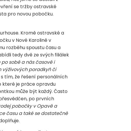
evření se tržby ostravské
ísta pro novou pobočku.
turhouse. Kromě ostravské a
bočku v Nové Karolině v
mu rozběhu spoustu času a
dli tedy dvě ze svých filiálek
e po sobě a nás časově i
h výživových poradkyň či
s tím, že řešení personálních
ro které je práce opravdu
entkou může být každý. Často
 přesvědčen, po prvních
prodej pobočky v Opavě a
íce času a také se dostatečně
doplňuje.