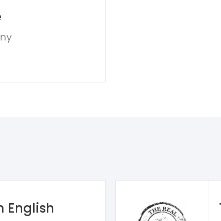
e
dny
n English