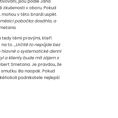
ivovaní, jsou podle Jana
 zkušenosti v oboru. Pokud
ů, mohou v této branži uspět.
 měsíci pobočka dosáhla, a
Smetana.
u tedy těmi pravými, kteří
 na to.
„
Určitě to nepůjde bez
e hlavně o systematické denní
l a klienty bude mít zájem s
bert Smetana. Je pravdou, že
ke smutku. Ba naopak. Pokud
akéhokoli podnikatele nejlepší