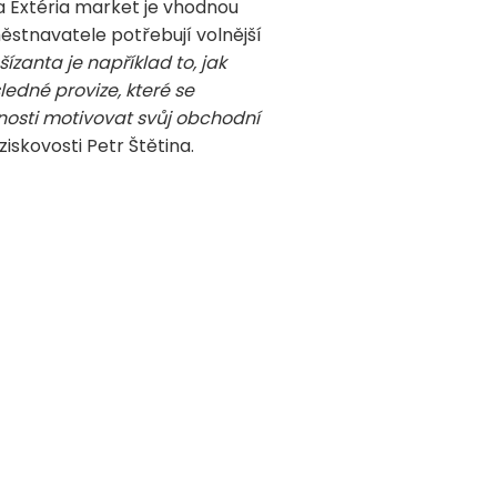
a Extéria market je vhodnou
městnavatele potřebují volnější
ízanta je například to, jak
edné provize, které se
žnosti motivovat svůj obchodní
iskovosti Petr Štětina.