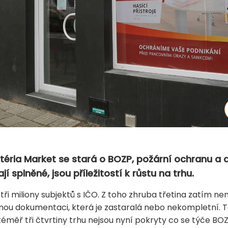
téria Market se stará o BOZP, požární ochranu a 
jí splněné, jsou příležitostí k růstu na trhu.
 tři miliony subjektů s IČO. Z toho zhruba třetina zatím 
ou dokumentaci, která je zastaralá nebo nekompletní. Tot
 téměř tři čtvrtiny trhu nejsou nyní pokryty co se týče BO