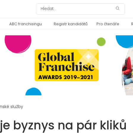
ABC franchisingu
Registr kandidátů
Pro čtenáře
nské služby
je byznys na pár kliků