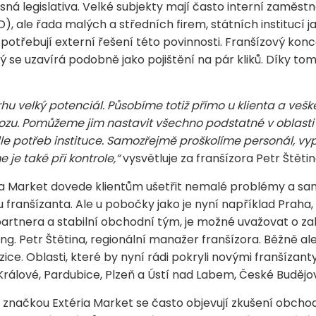
asná legislativa. Velké subjekty mají často interní zaměs
 ale řada malých a středních firem, státních institucí ja
 potřebují externí řešení této povinnosti. Franšízový ko
ý se uzavírá podobně jako pojištění na pár kliků. Díky t
u velký potenciál. Působíme totiž přímo u klienta a veške
ozu. Pomůžeme jim nastavit všechno podstatné v oblasti
dle potřeb instituce. Samozřejmě proškolíme personál, 
je také při kontrole,“
vysvětluje za franšízora Petr Štětin
ia Market dovede klientům ušetřit nemalé problémy a san
 franšízanta. Ale u pobočky jako je nyní například Praha,
artnera a stabilní obchodní tým, je možné uvažovat o zal
g. Petr Štětina, regionální manažer franšízora. Běžně ale
ce. Oblasti, které by nyní rádi pokryli novými franšíza
rálové, Pardubice, Plzeň a Ústí nad Labem, České Budějov
značkou Extéria Market se často objevují zkušení obchodn