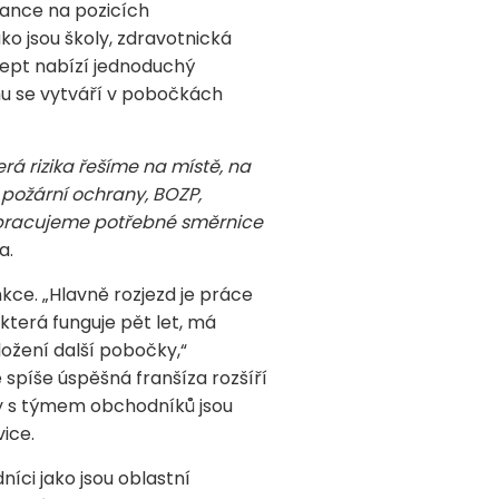
tnance na pozicích
ko jsou školy, zdravotnická
ncept nabízí jednoduchý
omu se vytváří v pobočkách
rá rizika řešíme na místě, na
 požární ochrany, BOZP,
vypracujeme potřebné směrnice
a.
kce. „Hlavně rozjezd je práce
 která funguje pět let, má
ožení další pobočky,“
 spíše úspěšná franšíza rozšíří
nty s týmem obchodníků jsou
ice.
íci jako jsou oblastní