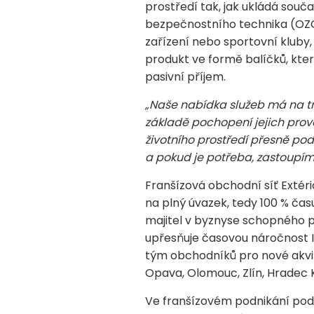
prostředí tak, jak ukládá souč
bezpečnostního technika (OZO),
zařízení nebo sportovní kluby,
produkt ve formě balíčků, kter
pasivní příjem.
„Naše nabídka služeb má na trh
základě pochopení jejich prov
životního prostředí přesně po
a pokud je potřeba, zastoupíme 
Franšízová obchodní síť Extér
na plný úvazek, tedy 100 % času
majitel v byznyse schopného p
upřesňuje časovou náročnost In
tým obchodníků pro nové akvizi
Opava, Olomouc, Zlín, Hradec K
Ve franšízovém podnikání pod 