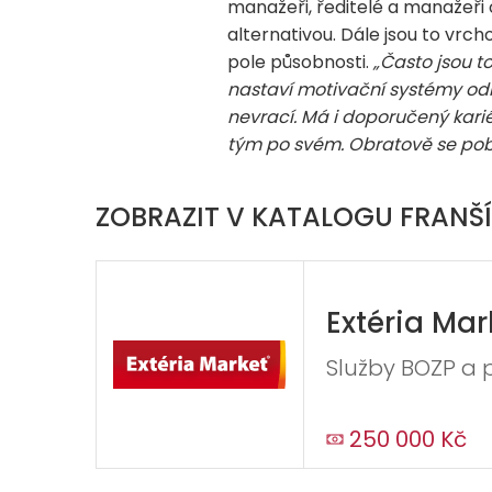
manažeři, ředitelé a manažeři
alternativou. Dále jsou to vrc
pole působnosti.
„Často jsou t
nastaví motivační systémy odm
nevrací. Má i doporučený karié
tým po svém. Obratově se pob
ZOBRAZIT V KATALOGU FRANŠÍ
Extéria Mar
Služby BOZP a 
250 000 Kč