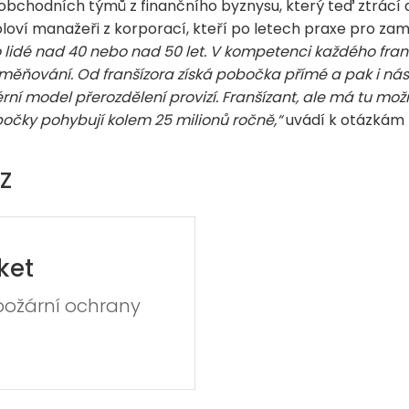
 obchodních týmů z finančního byznysu, který teď ztrácí 
holoví manažeři z korporací, kteří po letech praxe pro za
o lidé nad 40 nebo nad 50 let. V kompetenci každého franš
ěňování. Od franšízora získá pobočka přímé a pak i násl
rní model přerozdělení provizí. Franšízant, ale má tu mo
očky pohybují kolem 25 milionů ročně,“
uvádí k otázkám z
Z
ket
požární ochrany