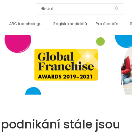
ABC franchisingu
Registr kandidátů
Pro čtenáře
 k podnikání stále jsou