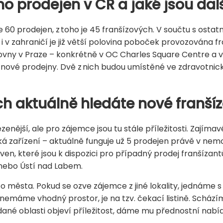
mo prodejen v ČR a jaké jsou dal
 prodejen, z toho je 45 franšízových. V součtu s ostatním
i v zahraničí je již větší polovina poboček provozována f
ovny v Praze – konkrétně v OC Charles Square Centre a 
 nové prodejny. Dvě z nich budou umístěné ve zdravotnic
ách aktuálně hledáte nové franší
enější, ale pro zájemce jsou tu stále příležitosti. Zajíma
á zařízení – aktuálně funguje už 5 prodejen právě v nemo
ven, které jsou k dispozici pro případný prodej franšízant
nebo Ústí nad Labem.
města. Pokud se ozve zájemce z jiné lokality, jednáme s n
nemáme vhodný prostor, je na tzv. čekací listině. Schází
dané oblasti objeví příležitost, dáme mu přednostní nabí