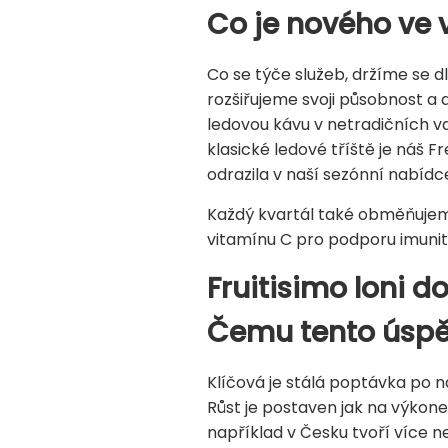
Co je nového ve
Co se týče služeb, držíme se 
rozšiřujeme svoji působnost a ak
ledovou kávu v netradičních v
klasické ledové tříště je náš 
odrazila v naší sezónní nabídc
Každý kvartál také obměňujeme
vitamínu C pro podporu imunity
Fruitisimo loni d
Čemu tento úspěc
Klíčová je stálá poptávka po n
Růst je postaven jak na výkonec
například v Česku tvoří více n