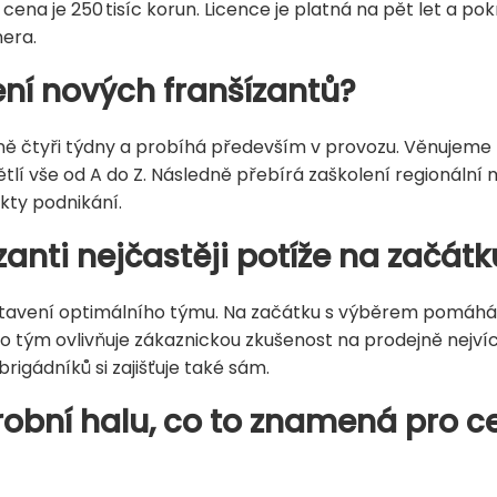
, cena je 250 tisíc korun. Licence je platná na pět let a p
era.
ení nových franšízantů?
ižně čtyři týdny a probíhá především v provozu. Věnujem
ětlí vše od A do Z. Následně přebírá zaškolení regionální
kty podnikání.
zanti nejčastěji potíže na začátk
tavení optimálního týmu. Na začátku s výběrem pomáháme
o tým ovlivňuje zákaznickou zkušenost na prodejně nejvíc
igádníků si zajišťuje také sám.
robní halu, co to znamená pro c