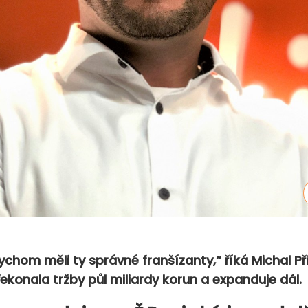
bychom měli ty správné franšízanty,“ říká Michal Př
překonala tržby půl miliardy korun a expanduje dál.