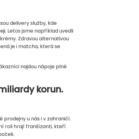
ou delivery služby, kde
eji. Letos jsme například uvedli
 krémy. Zdravou alternativou
ená je i matcha, která se
ákazníci najdou nápoje plné
miliardy korun.
prodejny u nás i v zahraničí.
oli hrají franšízanti, kteří
oboček.