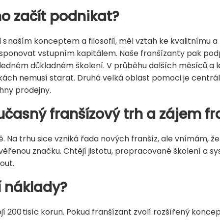
imo začít podnikat?
l s naším konceptem a filosofií, měl vztah ke kvalitnímu 
disponovat vstupním kapitálem. Naše franšízanty pak p
sledném důkladném školení. V průběhu dalších měsíců a le
kách nemusí starat. Druhá velká oblast pomoci je centrá
hny prodejny.
učasný franšízový trh a zájem fr
. Na trhu sice vzniká řada nových franšíz, ale vnímám, že
a ověřenou značku. Chtějí jistotu, propracované školení a
out.
í náklady?
 200 tisíc korun. Pokud franšízant zvolí rozšířený koncept