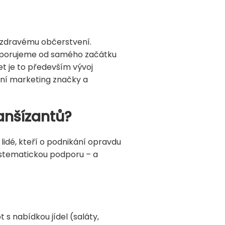
a zdravému občerstvení.
odporujeme od samého začátku
t je to především vývoj
lní marketing značky a
anšízantů?
 lidé, kteří o podnikání opravdu
 systematickou podporu – a
 s nabídkou jídel (saláty,