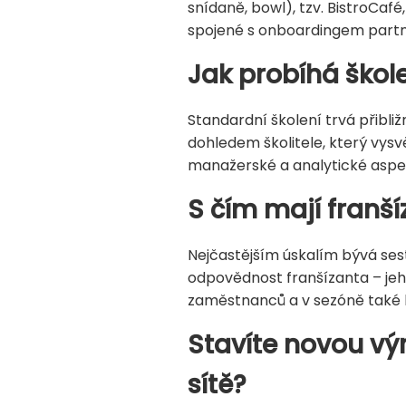
snídaně, bowl), tzv. BistroCafé
spojené s onboardingem partn
Jak probíhá škol
Standardní školení trvá přibl
dohledem školitele, který vysv
manažerské a analytické aspe
S čím mají franší
Nejčastějším úskalím bývá ses
odpovědnost franšízanta – jeh
zaměstnanců a v sezóně také br
Stavíte novou vý
sítě?