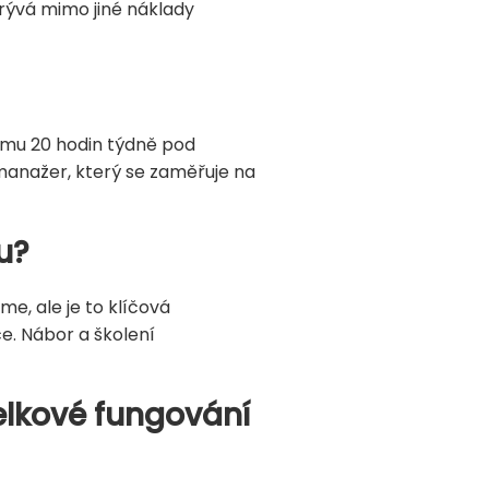
okrývá mimo jiné náklady
e mu 20 hodin týdně pod
 manažer, který se zaměřuje na
u?
, ale je to klíčová
e. Nábor a školení
elkové fungování