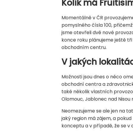
Kolik má Fruitisi
Momentálně v ČR provozujeme 60
pomyslného čísla 100, přičemž 
jsme otevřeli dvě nové provoz
konce roku plánujeme ještě tři
obchodním centru.
V jakých lokalit
Možnosti jsou dnes o něco omez
obchodní centra a zdravotnick
také několik vlastních provozo
Olomouc, Jablonec nad Nisou 
Neomezujeme se ale jen na tato 
jaký region má zájem, a pokud 
konceptu a v případě, že se v 