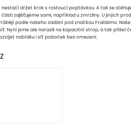
nestačí držet krok s rostoucí poptávkou. A tak se stěhuj
é části zajišťujeme sami, například u zmrzliny. U jiných p
yrábějí podle našeho zadání pod značkou Fruitisimo. Naše
íť. Nyní jsme ale narazili na kapacitní strop, a tak přišel
ozvíjet nabídku i síť poboček bez omezení.
Z