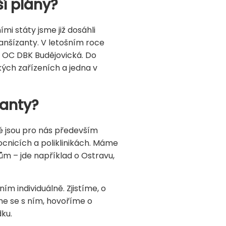
ší plány?
i státy jsme již dosáhli
ranšízanty. V letošním roce
v OC DBK Budějovická. Do
kých zařízeních a jedna v
zanty?
vé jsou pro nás především
cnicích a poliklinikách. Máme
ům – jde například o Ostravu,
ím individuálně. Zjistíme, o
me se s ním, hovoříme o
dku.