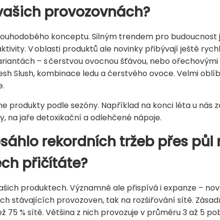
 vašich provozovnách?
dlouhodobého konceptu. Silným trendem pro budoucnost js
tivity. V oblasti produktů ale novinky přibývají ještě rychl
ariantách – s čerstvou ovocnou šťávou, nebo ořechovými
Fresh Slush, kombinace ledu a čerstvého ovoce. Velmi oblíb
e.
 produkty podle sezóny. Například na konci léta u nás z
, na jaře detoxikační a odlehčené nápoje.
osáhlo rekordních tržeb přes půl 
h přičítáte?
ašich produktech. Významně ale přispívá i expanze – nové 
h stávajících provozoven, tak na rozšiřování sítě. Zásadní r
ež 75 % sítě. Většina z nich provozuje v průměru 3 až 5 p