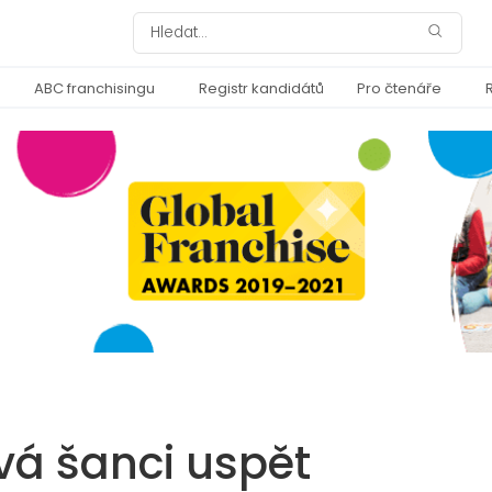
ABC franchisingu
Registr kandidátů
Pro čtenáře
vá šanci uspět