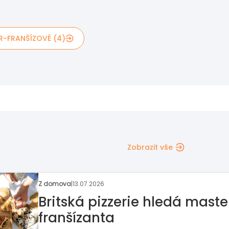
R-FRANŠÍZOVÉ (4)
Zobrazit vše
Rozhovor týdne
|
06.07.2026
Na příležitosti nestačí čekat