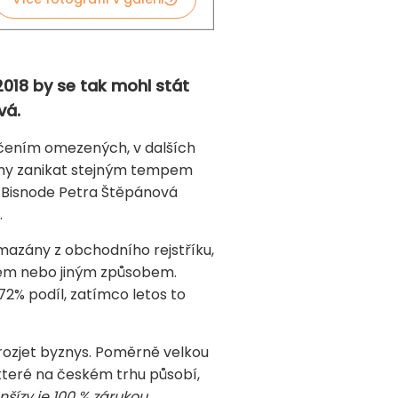
018 by se tak mohl stát
vá.
ručením omezených, v dalších
irmy zanikat stejným tempem
ka Bisnode Petra Štěpánová
ů.
ymazány z obchodního rejstříku,
ktem nebo jiným způsobem.
 72% podíl, zatímco letos to
í rozjet byznys. Poměrně velkou
 které na českém trhu působí,
nšízy je 100 % zárukou