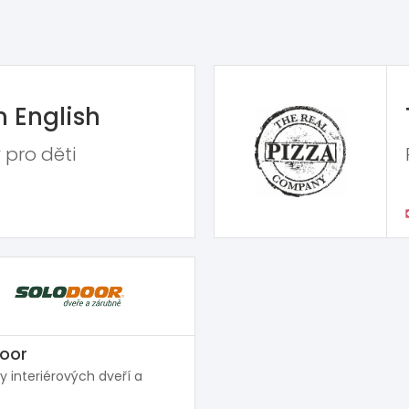
n English
 pro děti
oor
y interiérových dveří a