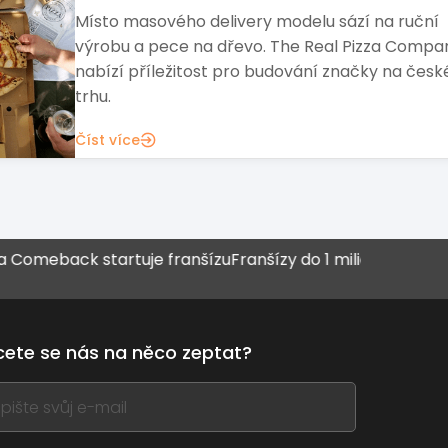
Ředitel marketingu Broker Point Premium Jan L
vysvětluje, proč síť staví úspěch franšízantů na
propojení financí, realit a stálé péči o klienty.
Číst více
back startuje franšízu
Franšízy do 1 milionu Kč
Muž, který
Pizza Hut
ete se nás na něco zeptat?