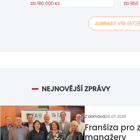
180 000 Kč
850 
ZOBRAZIT VŠE (67)
NEJNOVĚJŠÍ ZPRÁVY
Z domova
|
13.07.2026
Britská pizze
franšízanta