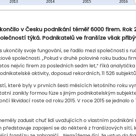
končilo v Česku podnikání téměř 6000 firem. Rok 2
olečností týká. Podnikatelů ve franšíze však přibý
s ukončily svoje fungování, se řadilo mezi společnosti s 
ciové společnosti. „Pokud v druhé polovině roku budou f
 letos nejvíc firem za posledních sedm let,“ říká analytič
podnikatelské aktivity, doposud rekordních, 11 526 subjekt
ostí, které byly v prvních šesti měsících letošního roku v
ostatní zanikly formou fúze s jiným podnikatelským subje
ončí likvidací roste od roku 2015. V roce 2015 se jednalo o
 neměly zadusit chuť lidí uvažujících o vlastním podnikán
h představuje zapojení se do některé z franšízových sítí,
ící franšízu ze zahraničí.
„Nemůžeme říci, že vstup do fra