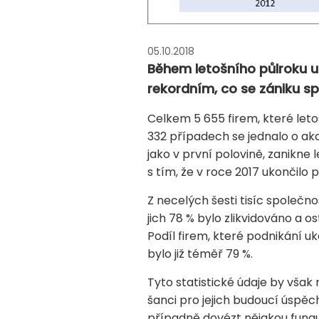
05.10.2018
Během letošního půlroku u
rekordním, co se zániku sp
Celkem 5 655 firem, které leto
332 případech se jednalo o ak
jako v první polovině, zanikne
s tím, že v roce 2017 ukončilo 
Z necelých šesti tisíc společn
jich 78 % bylo zlikvidováno a 
Podíl firem, které podnikání uk
bylo již téměř 79 %.
Tyto statistické údaje by však
šanci pro jejich budoucí úspěc
případně dovézt nějakou funguj