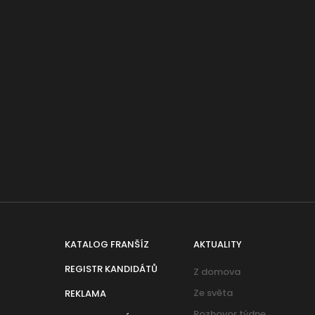
KATALOG FRANŠÍZ
AKTUALITY
REGISTR KANDIDÁTŮ
Z domova
Ze světa
REKLAMA
Rozhovor týdne