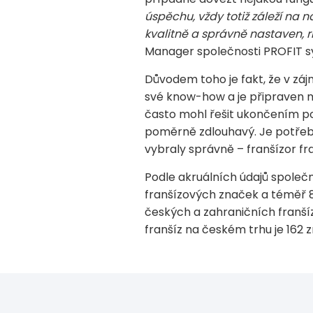
úspěchu, vždy totiž záleží na
kvalitně a správně nastaven, r
Manager společnosti PROFIT sy
Důvodem toho je fakt, že v záj
své know-how a je připraven 
často mohl řešit ukončením po
poměrně zdlouhavý. Je potřeba,
vybraly správně – franšízor fr
Podle akruálních údajů společ
franšízových značek a téměř 8 
českých a zahraničních franší
franšíz na českém trhu je 162