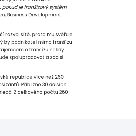
, pokud je franšízový systém
vá, Business Development
í rozvoj sítě, proto mu svěřuje
ý by podnikatel mimo franšízu
 zájemcem o franšízu někdy
ude spolupracovat a zda si
eské republice více než 260
ízantů. Přibližně 30 dalších
hledá. Z celkového počtu 260