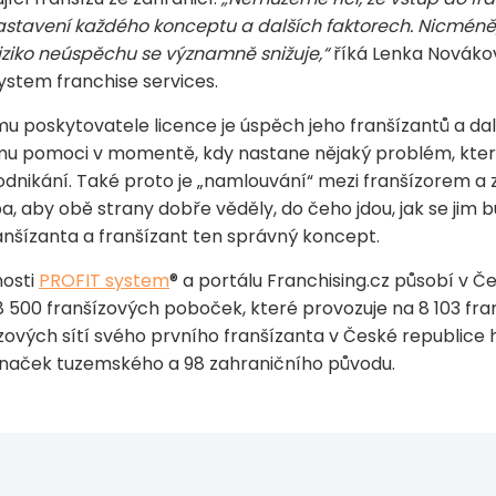
 nastavení každého konceptu a dalších faktorech. Nicméně
iziko neúspěchu se významně snižuje,“
říká Lenka Nováko
stem franchise services.
mu poskytovatele licence je úspěch jeho franšízantů a dalš
mu pomoci v momentě, kdy nastane nějaký problém, kter
dnikání. Také proto je „namlouvání“ mezi franšízorem a
 aby obě strany dobře věděly, do čeho jdou, jak se jim b
anšízanta a franšízant ten správný koncept.
nosti
PROFIT system
®
a portálu Franchising.cz působí v Č
500 franšízových poboček, které provozuje na 8 103 franš
zových sítí svého prvního franšízanta v České republice 
 značek tuzemského a 98 zahraničního původu.