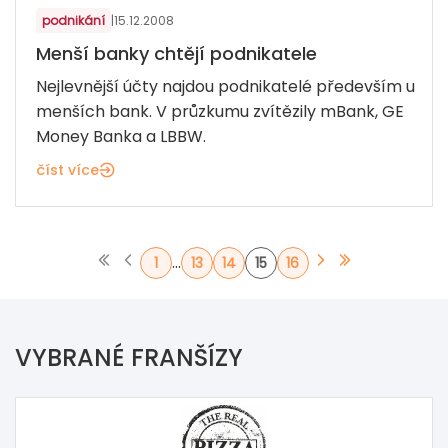
podnikání
|
15.12.2008
Menší banky chtějí podnikatele
Nejlevnější účty najdou podnikatelé především u
menších bank. V průzkumu zvítězily mBank, GE
Money Banka a LBBW.
číst více
...
1
13
14
15
16
VYBRANÉ FRANŠÍZY