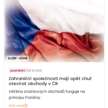
SLUŽBY - RŮZNÉ
podnikání
|
03.10.2010
Zahraniční společnosti mají opět chuť
otevírat obchody v ČR
Většina značkových obchodů funguje na
principu franšízy.
číst více