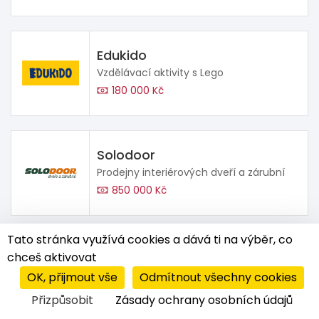
Edukido
Vzdělávací aktivity s Lego
180 000 Kč
Solodoor
Prodejny interiérových dveří a zárubní
850 000 Kč
Tato stránka využívá cookies a dává ti na výběr, co
ZOBRAZIT VŠE (67)
chceš aktivovat
OK, přijmout vše
Odmítnout všechny cookies
FRANŠÍZOVÉ (55)
Přizpůsobit
Zásady ochrany osobních údajů
PARTNERSKÉ (8)