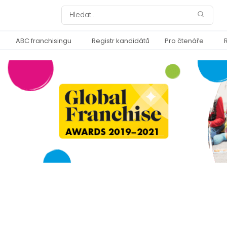
ABC franchisingu
Registr kandidátů
Pro čtenáře