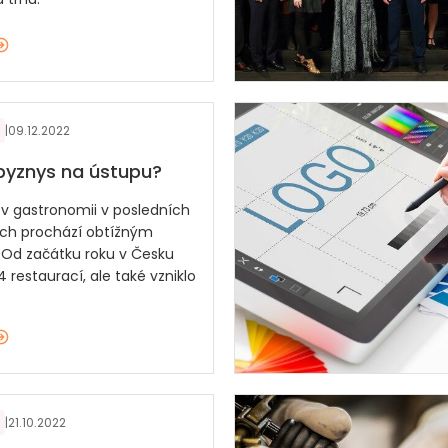
|
09.12.2022
byznys na ústupu?
 v gastronomii v posledních
ech prochází obtížným
Od začátku roku v Česku
4 restaurací, ale také vzniklo
|
21.10.2022