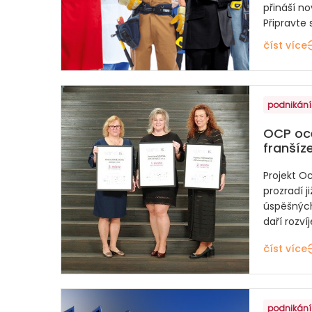
přináší no
Připravte s
číst více
podnikání
OCP oce
franšíz
Projekt O
prozradí 
úspěšných
daří rozví
číst více
podnikání