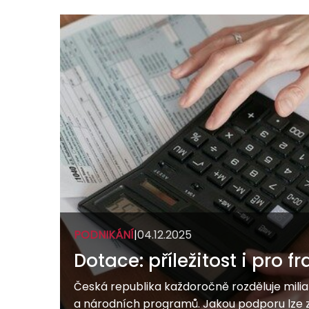
PODNIKÁNÍ
|
04.12.2025
Dotace: příležitost i pro fr
Česká republika každoročně rozděluje mili
a národních programů. Jakou podporu lze z