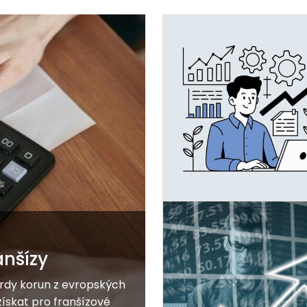
anšízy
ardy korun z evropských
ískat pro franšízové