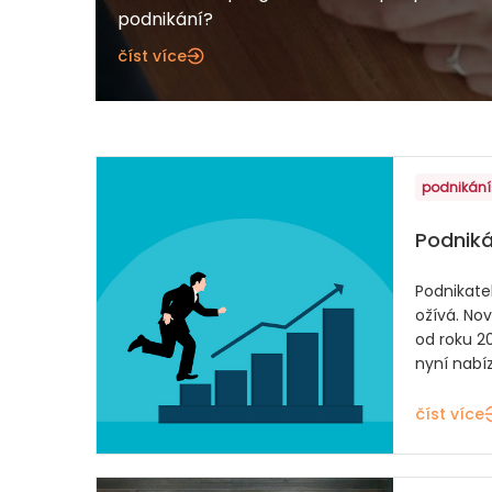
podnikání?
číst více
podnikání
Podniká
Podnikate
ožívá. No
od roku 2
nyní nabíz
číst více