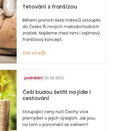
Tetování s franšízou
Během prvních šesti měsíců vstoupilo
do Česka 15 nových maloobchodních
značek. Najdeme mezi nimi i zajímavý
franšízový koncept.
číst více
podnikání
|
10.06.2022
Češi budou šetřit na jídle i
cestování
Stoupající ceny nutí Čechy více
přemýšlet o jejich výdajích. Jak jsou
na tom v porovnání se světem?