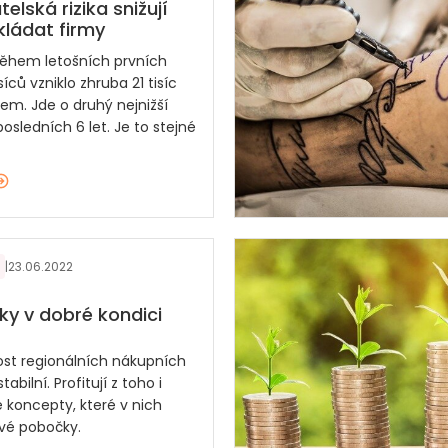
elská rizika snižují
kládat firmy
ěhem letošních prvních
íců vzniklo zhruba 21 tisíc
em. Jde o druhý nejnižší
osledních 6 let. Je to stejné
|
23.06.2022
y v dobré kondici
st regionálních nákupních
tabilní. Profitují z toho i
é koncepty, které v nich
své pobočky.