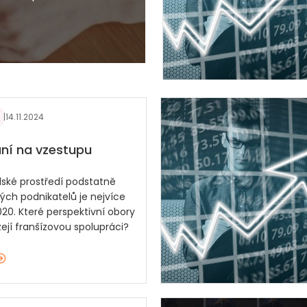
|
14.11.2024
ní na vzestupu
lské prostředí podstatně
vých podnikatelů je nejvíce
020. Které perspektivní obory
ejí franšízovou spolupráci?