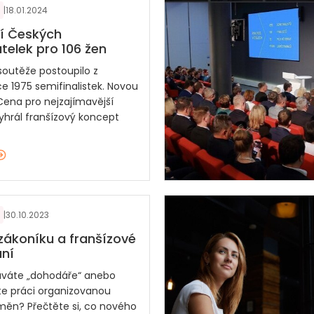
|
18.01.2024
í Českých
telek pro 106 žen
soutěže postoupilo z
e 1975 semifinalistek. Novou
 Cena pro nejzajímavější
vyhrál franšízový koncept
|
30.10.2023
zákoníku a franšízové
ní
váte „dohodáře“ anebo
e práci organizovanou
ěn? Přečtěte si, co nového