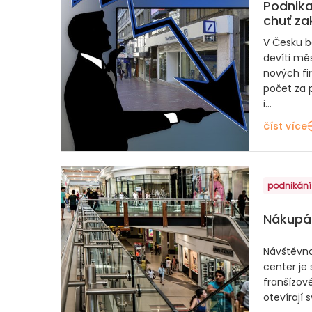
Podnikat
chuť za
V Česku b
devíti měs
nových fir
počet za p
i...
číst více
podnikání
Nákupák
Návštěvno
center je s
franšízov
otevírají 