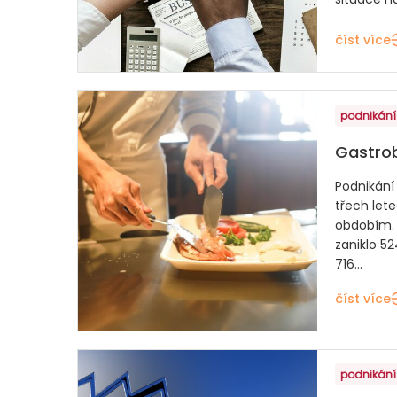
číst více
podnikání
Gastro
Podnikání
třech let
obdobím. 
zaniklo 52
716...
číst více
podnikání