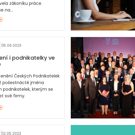
vela zákoníku práce.
e na...
|
15.06.2023
ní i podnikatelky ve
e
cenění Českých Podnikatelek
již pošestnácté jména
 podnikatelek, kterým se
jet své firmy.
|
12.05.2023