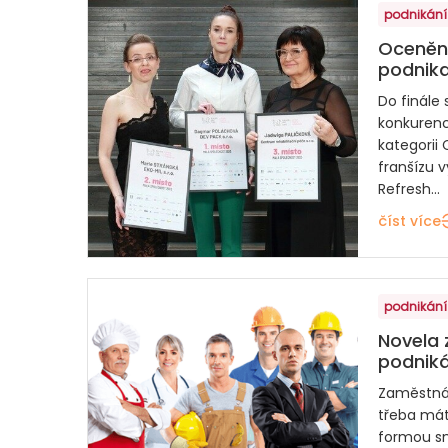
podnikání
Oceněn
podnika
Do finále 
konkurenc
kategorii
franšízu 
Refresh...
číst více
podnikání
Novela 
podniká
Zaměstná
třeba mát
formou sm