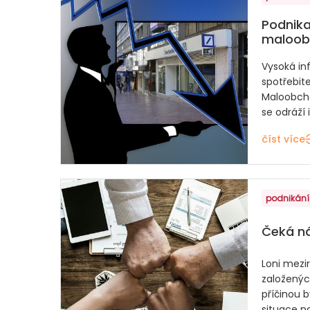
Podnikat
maloob
Vysoká in
spotřebitel
Maloobcho
se odráží 
číst více
podnikání
Čeká ná
Loni mezi
založenýc
příčinou 
situace na