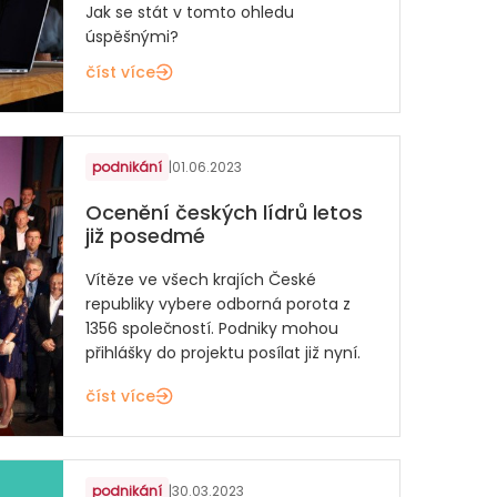
Jak se stát v tomto ohledu
úspěšnými?
číst více
podnikání
|
01.06.2023
Ocenění českých lídrů letos
již posedmé
Vítěze ve všech krajích České
republiky vybere odborná porota z
1356 společností. Podniky mohou
přihlášky do projektu posílat již nyní.
číst více
podnikání
|
30.03.2023