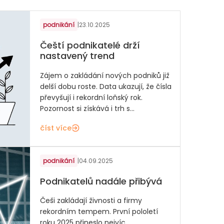
podnikání
|
23.10.2025
Čeští podnikatelé drží
nastavený trend
Zájem o zakládání nových podniků již
delší dobu roste. Data ukazují, že čísla
převyšují i rekordní loňský rok.
Pozornost si získává i trh s...
číst více
podnikání
|
04.09.2025
Podnikatelů nadále přibývá
Češi zakládají živnosti a firmy
rekordním tempem. První pololetí
roku 2025 přineslo nejvíc