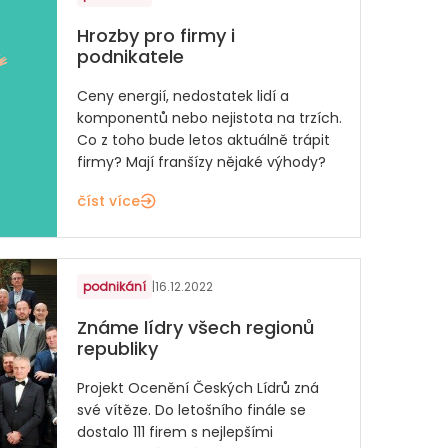
Hrozby pro firmy i
podnikatele
Ceny energií, nedostatek lidí a
komponentů nebo nejistota na trzích.
Co z toho bude letos aktuálně trápit
firmy? Mají franšízy nějaké výhody?
číst více
podnikání
|
16.12.2022
Známe lídry všech regionů
republiky
Projekt Ocenění Českých Lídrů zná
své vítěze. Do letošního finále se
dostalo 111 firem s nejlepšími