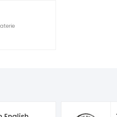
aterie
n English