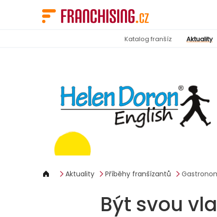
Panel pro správu cookies
Katalog franšíz
Aktuality
Aktuality
Příběhy franšízantů
Gastrono
Být svou vl