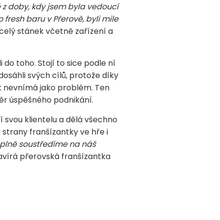
 z doby, kdy jsem byla vedoucí
 fresh baru v Přerově, byli mile
 celý stánek včetně zařízení a
do toho. Stojí to sice podle ní
dosáhli svých cílů, protože díky
k nevnímá jako problém. Ten
ěr úspěšného podnikání.
í svou klientelu a dělá všechno
 strany franšízantky ve hře i
plně soustředíme na náš
vírá přerovská franšízantka