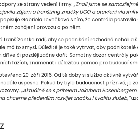
odpory ze strany vedení firmy.
„Znali jsme se samozřejmě
jevila zájem o franšízing značky UGO a otevření vlastního
popisuje Gabriela Lovečková s tím, že centrála postavila
otném zahájení provozu a po něm.
ranšízantka radí, aby se podnikání rozhodně nebáli a šli 
ale má to smysl. Důležité je také vytrvat, aby podnikatelé 
říve či později začne dařit. Samotný dozor centrály pa
ních fázích, znamenat i důležitou pomoc pro budoucí sm
vřena 20. září 2016. Od té doby si služba aktivně vytvář
 nadále úspěšně. Pokud by byla budoucnost příznivá, je ze
ovozovny.
„Aktuálně se s přítelem Jakubem Rosenbergem 
a chceme především rozvíjet značku i kvalitu služeb,“
uza
Z