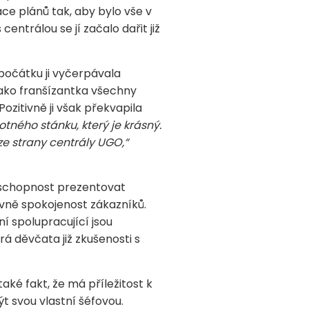
ce plánů tak, aby bylo vše v
ntrálou se jí začalo dařit již
počátku ji vyčerpávala
jako franšízantka všechny
ozitivně ji však překvapila
ého stánku, který je krásný.
e strany centrály UGO,“
 schopnost prezentovat
vně spokojenost zákazníků.
 spolupracující jsou
rá děvčata již zkušenosti s
ké fakt, že má příležitost k
t svou vlastní šéfovou.