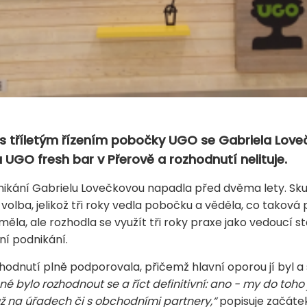
s tříletým řízením pobočky UGO se Gabriela Love
 UGO fresh bar v Přerově a rozhodnutí nelituje.
nikání Gabrielu Lovečkovou napadla před dvěma lety. Sku
 volba, jelikož tři roky vedla pobočku a věděla, co takov
ěla, ale rozhodla se využít tři roky praxe jako vedoucí 
ní podnikání.
hodnutí plně podporovala, přičemž hlavní oporou jí byl a stá
é bylo rozhodnout se a říct definitivní: ano - my do toho
 už na úřadech či s obchodními partnery,“
popisuje začáte