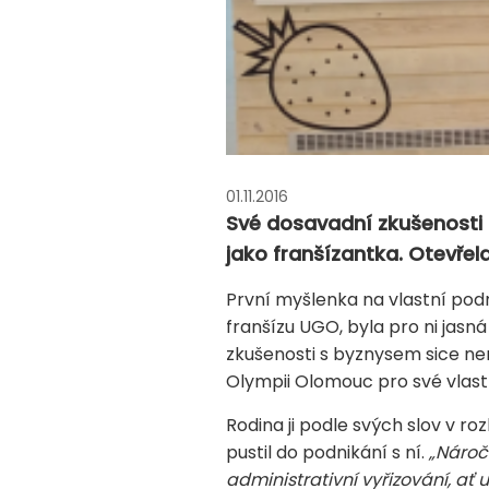
01.11.2016
Své dosavadní zkušenosti 
jako franšízantka. Otevřela
První myšlenka na vlastní pod
franšízu UGO, byla pro ni jasná
zkušenosti s byznysem sice nem
Olympii Olomouc pro své vlast
Rodina ji podle svých slov v roz
pustil do podnikání s ní.
„Náročn
administrativní vyřizování, ať