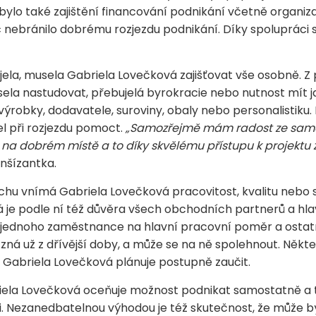
ylo také zajištění financování podnikání včetně organiza
nebránilo dobrému rozjezdu podnikání. Díky spolupráci s ce
la, musela Gabriela Lovečková zajišťovat vše osobně. Z 
usela nastudovat, přebujelá byrokracie nebo nutnost mít 
ýrobky, dodavatele, suroviny, obaly nebo personalistiku. P
l při rozjezdu pomoct.
„Samozřejmě mám radost ze samotn
na dobrém místě a to díky skvělému přístupu k projektu z
nšízantka.
chu vnímá Gabriela Lovečková pracovitost, kvalitu nebo
je podle ní též důvěra všech obchodních partnerů a hla
ednoho zaměstnance na hlavní pracovní poměr a ostatní
zná už z dřívější doby, a může se na ně spolehnout. Někte
i Gabriela Lovečková plánuje postupně zaučit.
iela Lovečková oceňuje možnost podnikat samostatně a ta
. Nezanedbatelnou výhodou je též skutečnost, že může bý