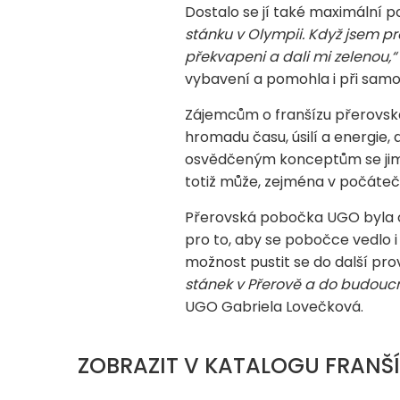
Dostalo se jí také maximální p
stánku v Olympii. Když jsem pro
překvapeni a dali mi zelenou,“
vybavení a pomohla i při sam
Zájemcům o franšízu přerovská f
hromadu času, úsilí a energie, 
osvědčeným konceptům se jim d
totiž může, zejména v počáteč
Přerovská pobočka UGO byla ote
pro to, aby se pobočce vedlo i
možnost pustit se do další pr
stánek v Přerově a do budoucn
UGO Gabriela Lovečková.
ZOBRAZIT V KATALOGU FRANŠÍ