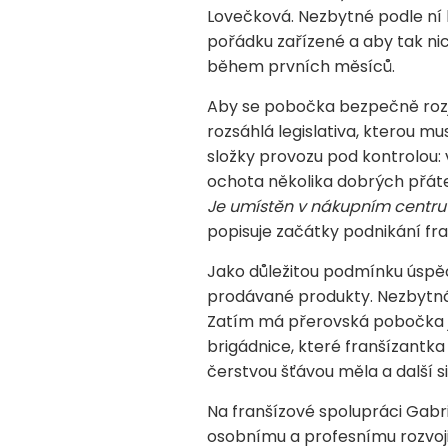
Lovečková. Nezbytné podle ní b
pořádku zařízené a aby tak nic 
během prvních měsíců.
Aby se pobočka bezpečně rozje
rozsáhlá legislativa, kterou m
složky provozu pod kontrolou: v
ochota několika dobrých přáte
Je umístěn v nákupním centru 
popisuje začátky podnikání fra
Jako důležitou podmínku úspě
prodávané produkty. Nezbytná 
Zatím má přerovská pobočka j
brigádnice, které franšízantka 
čerstvou šťávou měla a další s
Na franšízové spolupráci Gabr
osobnímu a profesnímu rozvoji