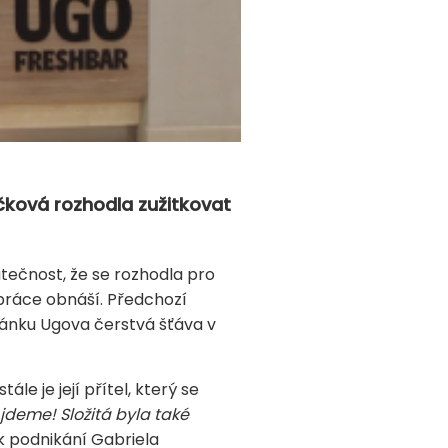
čková rozhodla zužitkovat
tečnost, že se rozhodla pro
á práce obnáší. Předchozí
stánku Ugova čerstvá šťáva v
le je její přítel, který se
 jdeme! Složitá byla také
k podnikání Gabriela