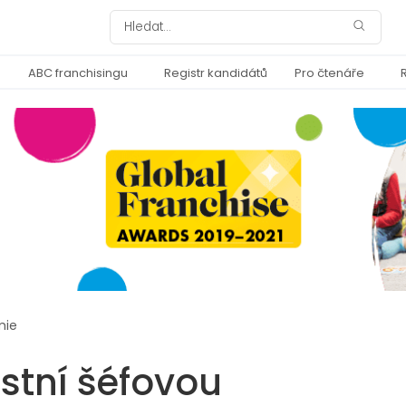
ABC franchisingu
Registr kandidátů
Pro čtenáře
mie
astní šéfovou