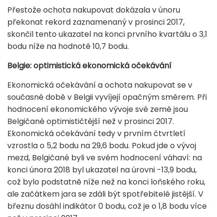
Přestože ochota nakupovat dokázala v únoru
překonat rekord zaznamenaný v prosinci 2017,
skončil tento ukazatel na konci prvního kvartálu o 3,1
bodu níže na hodnotě 10,7 bodu.
Belgie: optimistická ekonomická očekávání
Ekonomická očekávání a ochota nakupovat se v
současné době v Belgii vyvíjejí opačným směrem. Při
hodnocení ekonomického vývoje své země jsou
Belgičané optimističtější než v prosinci 2017.
Ekonomická očekávání tedy v prvním čtvrtletí
vzrostla o 5,2 bodu na 29,6 bodu. Pokud jde o vývoj
mezd, Belgičané byli ve svém hodnocení váhaví: na
konci února 2018 byl ukazatel na úrovni -13,9 bodu,
což bylo podstatně níže než na konci loňského roku,
ale začátkem jara se zdáli být spotřebitelé jistější. V
březnu dosáhl indikátor 0 bodu, což je o 1,8 bodu více