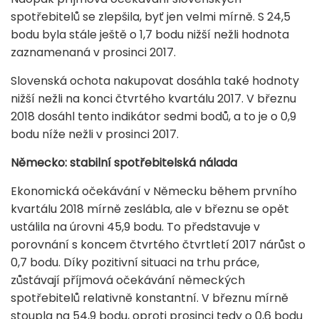
spotřebitelů se zlepšila, byť jen velmi mírně. S 24,5
bodu byla stále ještě o 1,7 bodu nižší nežli hodnota
zaznamenaná v prosinci 2017.
Slovenská ochota nakupovat dosáhla také hodnoty
nižší nežli na konci čtvrtého kvartálu 2017. V březnu
2018 dosáhl tento indikátor sedmi bodů, a to je o 0,9
bodu níže nežli v prosinci 2017.
Německo: stabilní spotřebitelská nálada
Ekonomická očekávání v Německu během prvního
kvartálu 2018 mírně zeslábla, ale v březnu se opět
ustálila na úrovni 45,9 bodu. To představuje v
porovnání s koncem čtvrtého čtvrtletí 2017 nárůst o
0,7 bodu. Díky pozitivní situaci na trhu práce,
zůstávají příjmová očekávání německých
spotřebitelů relativně konstantní. V březnu mírně
stoupla na 54,9 bodu, oproti prosinci tedy o 0,6 bodu