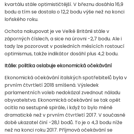
kvartálu stále optimističtější. V březnu dosáhla 16,9
bodu a tím se dostala o 12,2 bodu výše než na konci
loňského roku.
Ochota nakupovat je ve Velké Británii stále v
záporných číslech, a sice na úrovni -2,7 bodu. Ale i
tady lze pozorovat v posledních měsících rostoucí
optimismus, takže indikátor dosáhl plus 4,2 bodu.
Itálie: politika oslabuje ekonomická očekávání
Ekonomická očekávání italských spotřebitelů byla v
prvním čtvrtletí 2018 smíšená. Výsledek
parlamentních voleb nedokázal zvednout náladu
obyvatelstva. Ekonomická očekávání se tak opět
ocitla na sestupné spirále, i když to bylo méně
dramatické než v prvním čtvrtletí 2017. V současné
době ukazatel činí -28,1 bodů. To je o 4,3 bodu níže
než na konci roku 2017. Příjmová očekávání se