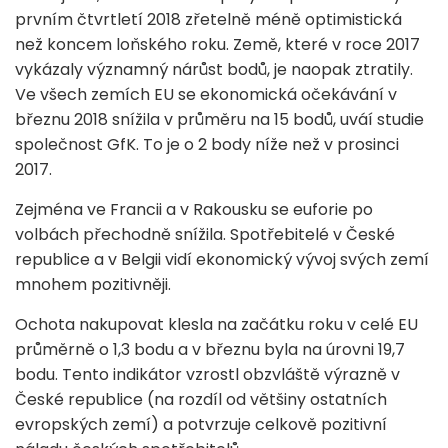
prvním čtvrtletí 2018 zřetelně méně optimistická
než koncem loňského roku. Země, které v roce 2017
vykázaly významný nárůst bodů, je naopak ztratily.
Ve všech zemích EU se ekonomická očekávání v
březnu 2018 snížila v průměru na 15 bodů, uváí studie
společnost GfK. To je o 2 body níže než v prosinci
2017.
Zejména ve Francii a v Rakousku se euforie po
volbách přechodně snížila. Spotřebitelé v České
republice a v Belgii vidí ekonomický vývoj svých zemí
mnohem pozitivněji.
Ochota nakupovat klesla na začátku roku v celé EU
průměrně o 1,3 bodu a v březnu byla na úrovni 19,7
bodu. Tento indikátor vzrostl obzvláště výrazně v
České republice (na rozdíl od většiny ostatních
evropských zemí) a potvrzuje celkově pozitivní