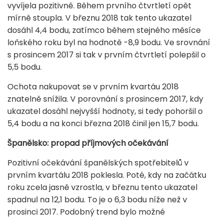
vyvíjela pozitivně. Během prvního čtvrtletí opět
mírně stoupla. V březnu 2018 tak tento ukazatel
dosáhl 4,4 bodu, zatímco během stejného měsíce
loňského roku byl na hodnotě -8,9 bodu. Ve srovnání
s prosincem 2017 si tak v prvním čtvrtletí polepšil o
5,5 bodu.
Ochota nakupovat se v prvním kvartáu 2018
znatelně snížila. V porovnání s prosincem 2017, kdy
ukazatel dosáhl nejvyšší hodnoty, si tedy pohoršil o
5,4 bodu a na konci března 2018 činil jen 15,7 bodu.
Španělsko: propad příjmových očekávání
Pozitivní očekávání španělských spotřebitelů v
prvním kvartálu 2018 poklesla. Poté, kdy na začátku
roku zcela jasně vzrostla, v březnu tento ukazatel
spadnul na 12,1 bodu. To je o 6,3 bodu níže než v
prosinci 2017. Podobný trend bylo možné