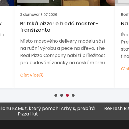
Z domova
|
13.07.2026
Rozh
y
Britská pizzerie hledá master-
Na 
franšízanta
io
Řed
Místo masového delivery modelu sází
Pre
na ruční výrobu a pece na dřevo. The
sta
Real Pizza Company nabízí příležitost
fina
pro budování značky na českém trhu.
Čís
Číst více
Muž, který pomohl Arby’s, přebírá
ReFresh Bistro za h
izza Hut