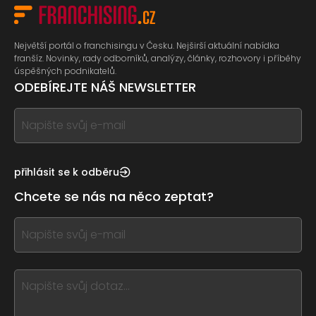
Největší portál o franchisingu v Česku. Nejširší aktuální nabídka
franšíz. Novinky, rady odborníků, analýzy, články, rozhovory i příběhy
úspěšných podnikatelů.
ODEBÍREJTE NÁŠ NEWSLETTER
If
you
see
this,
přihlásit se k odběru
leave
Chcete se nás na něco zeptat?
this
form
If
field
you
blank
see
this,
leave
this