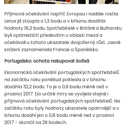
Příjmová očekávání napříč Evropou i nadále rostla.
Letos již stoupla o 1,3 bodu a v březnu dosáhla
hodnoty 16,3 bodu. Spotřebitelé v Británii a Bulharsku
byli optimističtí především v oblasti mezd a
očekávali u tohoto ukazatele dvojciferný růst. Jasné
snížení zaznamenala Francie a Španělsko.
Portugalsko: ochota nakupovat kolísá
Ekonomická očekávání portugalských spotřebitelů
na začátku roku poněkud poklesla a v březnu
dosáhla 32,2 bodu. To je o 0,9 bodu méně než v
prosinci 2017. Do určité míry se vyvíjela stejně i
příjmová očekávání portugalských spotřebitelů. Na
začátku roku byly hodnoty ukazatele opatrnější a v
březnu dosáhl jen o 0,8 bodu méně než v prosinci
2017 - skončil na 29 bodech.