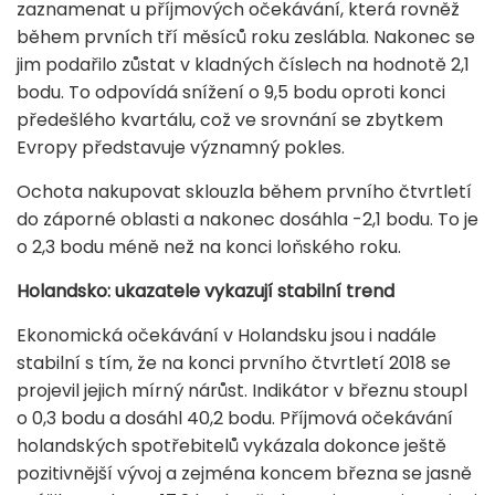
zaznamenat u příjmových očekávání, která rovněž
během prvních tří měsíců roku zeslábla. Nakonec se
jim podařilo zůstat v kladných číslech na hodnotě 2,1
bodu. To odpovídá snížení o 9,5 bodu oproti konci
předešlého kvartálu, což ve srovnání se zbytkem
Evropy představuje významný pokles.
Ochota nakupovat sklouzla během prvního čtvrtletí
do záporné oblasti a nakonec dosáhla -2,1 bodu. To je
o 2,3 bodu méně než na konci loňského roku.
Holandsko: ukazatele vykazují stabilní trend
Ekonomická očekávání v Holandsku jsou i nadále
stabilní s tím, že na konci prvního čtvrtletí 2018 se
projevil jejich mírný nárůst. Indikátor v březnu stoupl
o 0,3 bodu a dosáhl 40,2 bodu. Příjmová očekávání
holandských spotřebitelů vykázala dokonce ještě
pozitivnější vývoj a zejména koncem března se jasně