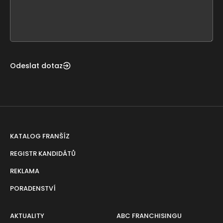
form
field
blank
Odeslat dotaz
KATALOG FRANŠÍZ
REGISTR KANDIDÁTŮ
REKLAMA
PORADENSTVÍ
AKTUALITY
ABC FRANCHISINGU