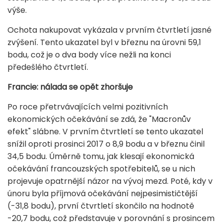
výše.
Ochota nakupovat vykázala v prvním čtvrtletí jasné
zvýšení. Tento ukazatel byl v březnu na úrovni 59,1
bodu, což je o dva body více nežli na konci
předešlého čtvrtletí.
Francie: nálada se opět zhoršuje
Po roce přetrvávajících velmi pozitivních
ekonomických očekávání se zdá, že "Macronův
efekt" slábne. V prvním čtvrtletí se tento ukazatel
snížil oproti prosinci 2017 o 8,9 bodu a v březnu činil
34,5 bodu. Úměrně tomu, jak klesají ekonomická
očekávání francouzských spotřebitelů, se u nich
projevuje opatrnější názor na vývoj mezd. Poté, kdy v
únoru byla příjmová očekávání nejpesimističtější
(-31,8 bodu), první čtvrtletí skončilo na hodnotě
-20,7 bodu, což představuje v porovnání s prosincem