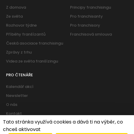
Z domova
Principy franchisingu
Ze světa
Pro franchisanty
Rozhovor týdne
Pro franchisory
Příběhy franšízantů
Franchisová smlouva
Česká asociace franchisingu
Zprávy z trhu
Videa ze světa franšízingu
PRO ČTENÁŘE
Kalendář akcí
Newsletter
O nás
Kontakt
Tato stránka využívá cookies a dává ti na výběr, co
chceš aktivovat