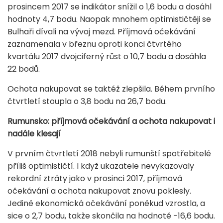
prosincem 2017 se indikátor snížil o 1,6 bodu a dosáhl
hodnoty 4,7 bodu. Naopak mnohem optimističtěji se
Bulhaři dívali na vývoj mezd. Příjmová očekávání
zaznamenala v březnu oproti konci čtvrtého
kvartálu 2017 dvojciferný růst o 10,7 bodu a dosáhla
22 bodů.
Ochota nakupovat se taktéž zlepšila. Během prvního
čtvrtletí stoupla o 3,8 bodu na 26,7 bodu.
Rumunsko: příjmová očekávání a ochota nakupovat i
nadále klesají
V prvním čtvrtletí 2018 nebyli rumunští spotřebitelé
příliš optimističtí. I když ukazatele nevykazovaly
rekordní ztráty jako v prosinci 2017, příjmová
očekávání a ochota nakupovat znovu poklesly.
Jedině ekonomická očekávání poněkud vzrostla, a
sice o 2,7 bodu, takže skončila na hodnotě -16,6 bodu.