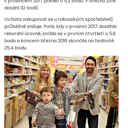
s prosincem 2017 pokles o 5,3 bodu. V březnu 2018
dosáhl 32 bodů.
Ochota nakupovat se u rakouských spotřebitelů
průběžně snižuje. Poté, kdy v prosinci 2017 dosáhla
rekordní úrovně, snížila se v prvním čtvrtletí o 5,6
bodu a koncem března 2018 skončila na hodnotě
25,4 bodu.