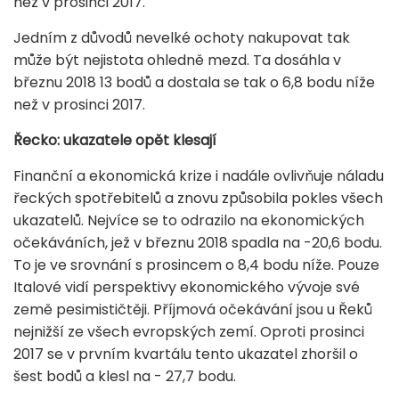
než v prosinci 2017.
Jedním z důvodů nevelké ochoty nakupovat tak
může být nejistota ohledně mezd. Ta dosáhla v
březnu 2018 13 bodů a dostala se tak o 6,8 bodu níže
než v prosinci 2017.
Řecko: ukazatele opět klesají
Finanční a ekonomická krize i nadále ovlivňuje náladu
řeckých spotřebitelů a znovu způsobila pokles všech
ukazatelů. Nejvíce se to odrazilo na ekonomických
očekáváních, jež v březnu 2018 spadla na -20,6 bodu.
To je ve srovnání s prosincem o 8,4 bodu níže. Pouze
Italové vidí perspektivy ekonomického vývoje své
země pesimističtěji. Příjmová očekávání jsou u Řeků
nejnižší ze všech evropských zemí. Oproti prosinci
2017 se v prvním kvartálu tento ukazatel zhoršil o
šest bodů a klesl na - 27,7 bodu.