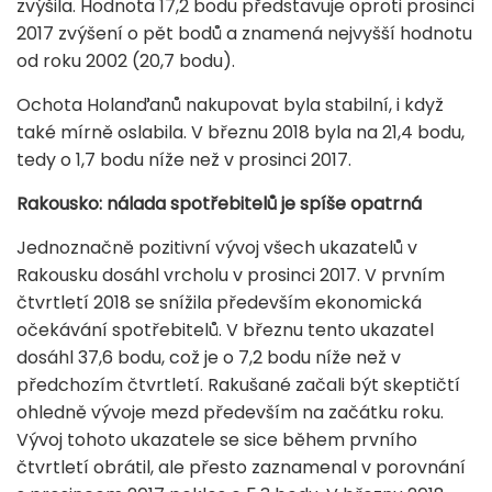
zvýšila. Hodnota 17,2 bodu představuje oproti prosinci
2017 zvýšení o pět bodů a znamená nejvyšší hodnotu
od roku 2002 (20,7 bodu).
Ochota Holanďanů nakupovat byla stabilní, i když
také mírně oslabila. V březnu 2018 byla na 21,4 bodu,
tedy o 1,7 bodu níže než v prosinci 2017.
Rakousko: nálada spotřebitelů je spíše opatrná
Jednoznačně pozitivní vývoj všech ukazatelů v
Rakousku dosáhl vrcholu v prosinci 2017. V prvním
čtvrtletí 2018 se snížila především ekonomická
očekávání spotřebitelů. V březnu tento ukazatel
dosáhl 37,6 bodu, což je o 7,2 bodu níže než v
předchozím čtvrtletí. Rakušané začali být skeptičtí
ohledně vývoje mezd především na začátku roku.
Vývoj tohoto ukazatele se sice během prvního
čtvrtletí obrátil, ale přesto zaznamenal v porovnání