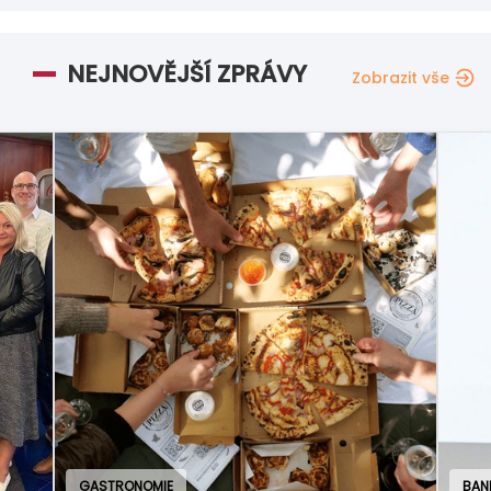
NEJNOVĚJŠÍ ZPRÁVY
Zobrazit vše
GASTRONOMIE
BAN