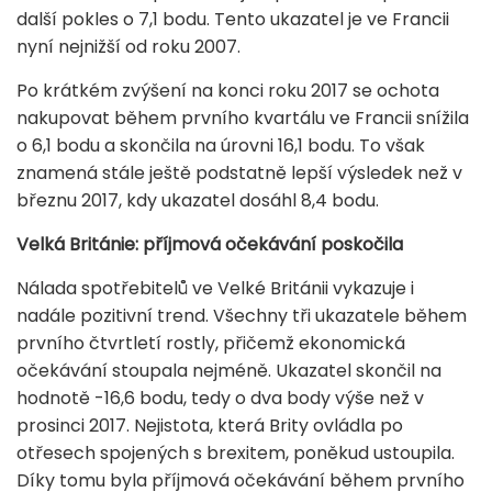
další pokles o 7,1 bodu. Tento ukazatel je ve Francii
nyní nejnižší od roku 2007.
Po krátkém zvýšení na konci roku 2017 se ochota
nakupovat během prvního kvartálu ve Francii snížila
o 6,1 bodu a skončila na úrovni 16,1 bodu. To však
znamená stále ještě podstatně lepší výsledek než v
březnu 2017, kdy ukazatel dosáhl 8,4 bodu.
Velká Británie: příjmová očekávání poskočila
Nálada spotřebitelů ve Velké Británii vykazuje i
nadále pozitivní trend. Všechny tři ukazatele během
prvního čtvrtletí rostly, přičemž ekonomická
očekávání stoupala nejméně. Ukazatel skončil na
hodnotě -16,6 bodu, tedy o dva body výše než v
prosinci 2017. Nejistota, která Brity ovládla po
otřesech spojených s brexitem, poněkud ustoupila.
Díky tomu byla příjmová očekávání během prvního