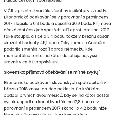
náladu českých spotřebitelů.
V ČR v prvním kvartálu všechny indikátory vzrostly.
Ekonomická očekávání se v porovnání s prosincem
2017 zlepšila o 6,8 bodu a dosáhla 36,9 bodu. Příjmová
očekávání českých spotřebitelů oproti prosinci 2017
také stoupla, a sice o 3,4 bodu, takže v březnu dosáhl
ukazatel hodnoty 45,1 bodu. Díky tomu se Čechům
podařilo zmenšit rozdíl oproti Německu, kde
momentálně tento indikátor dosahuje nejvyšší
úrovně v celé Evropské unii.
Slovensko: příjmová očekávání se mírně zvyšují
Ekonomická očekávání slovenských spotřebitelů v
březnu 2018 znovu prudce poklesla. Po krátkém
období prvních dvou měsíců, kdy se indikátor dostal
vysoko, spadl na konci kvartálu na 12,8 bodu a v
porovnání s prosincem 2017 skončil o 4,2 bodu níže.
Naopak příjmová očekávání slovenských