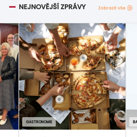
NEJNOVĚJŠÍ ZPRÁVY
Zobrazit vše
GASTRONOMIE
BAN