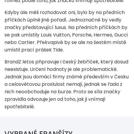
rovněž podle toho, jak značku vnímají spotřebitelé.
Kdyby ale měli rozhodovat oni, bylo by na předních
příčkách úplně jiné pořadí. Jednoznačně by vedly
značky představující luxus. Na předních příčkách by
se pak umístily Louis Vuitton, Porsche, Hermes, Gucci
nebo Cartier. Překvapivě by se ale na šestém místě
umístil prací prášek Tide.
BrandZ letos připravuje i český žebříček, který dosud
neexistuje. Určení hodnoty je ale problematické.
Jednak jsou domácí firmy známé především v Česku
a celosvětovou proslulost nemají, jednak se řada z
nich neoobchoduje na burze. Proto se síla značky
zpravidla odvozuje jen od toho, jak ji vnímají
spotřebitelé.
VYBRANÉ FRANŠÍZY