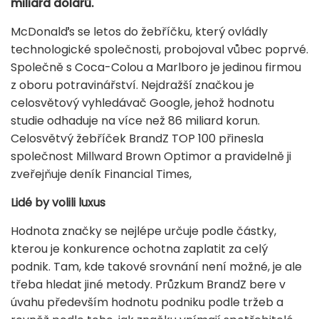
miliard dolarů.
McDonalďs se letos do žebříčku, který ovládly
technologické společnosti, probojoval vůbec poprvé.
Společně s Coca-Colou a Marlboro je jedinou firmou
z oboru potravinářství. Nejdražší značkou je
celosvětový vyhledávač Google, jehož hodnotu
studie odhaduje na více než 86 miliard korun.
Celosvětvý žebříček BrandZ TOP 100 přinesla
společnost Millward Brown Optimor a pravidelně ji
zveřejňuje deník Financial Times,
Lidé by volili luxus
Hodnota značky se nejlépe určuje podle částky,
kterou je konkurence ochotna zaplatit za celý
podnik. Tam, kde takové srovnání není možné, je ale
třeba hledat jiné metody. Průzkum BrandZ bere v
úvahu především hodnotu podniku podle tržeb a