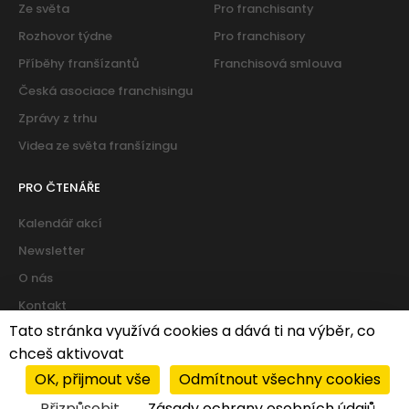
Ze světa
Pro franchisanty
Rozhovor týdne
Pro franchisory
Příběhy franšízantů
Franchisová smlouva
Česká asociace franchisingu
Zprávy z trhu
Videa ze světa franšízingu
PRO ČTENÁŘE
Kalendář akcí
Newsletter
O nás
Kontakt
Tato stránka využívá cookies a dává ti na výběr, co
chceš aktivovat
Cookies
|
Zásady ochrany osobních údajů
OK, přijmout vše
Odmítnout všechny cookies
© 2026 PROFIT system franchise services s.r.o. All rights
Přizpůsobit
Zásady ochrany osobních údajů
reserved.