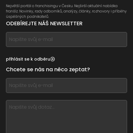
Největší portál o franchisingu v Česku. Nejširší aktuální nabídka
franšíz. Novinky, rady odborníků, analýzy, články, rozhovory i příběhy
úspěšných podnikatelů.
ODEBÍREJTE NÁŠ NEWSLETTER
If
you
see
this,
přihlásit se k odběru
leave
Chcete se nás na něco zeptat?
this
form
If
field
you
blank
see
this,
leave
this
form