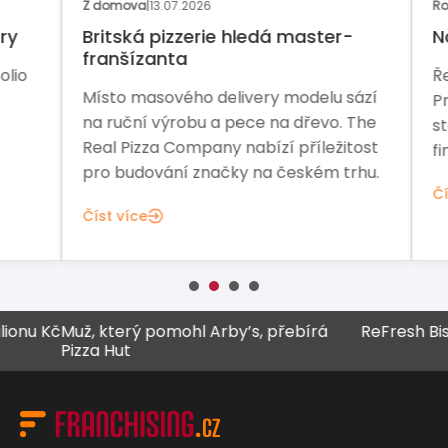
Z domova
|
13.07.2026
Rozh
y
Britská pizzerie hledá master-
Na 
franšízanta
io
Řed
Místo masového delivery modelu sází
Pre
na ruční výrobu a pece na dřevo. The
sta
Real Pizza Company nabízí příležitost
fina
pro budování značky na českém trhu.
Čís
Číst více
 Kč
Muž, který pomohl Arby’s, přebírá
ReFresh Bistro z
Pizza Hut