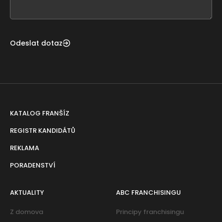
field
blank
Odeslat dotaz
KATALOG FRANŠÍZ
REGISTR KANDIDÁTŮ
REKLAMA
PORADENSTVÍ
AKTUALITY
ABC FRANCHISINGU
Z domova
Principy franchisingu