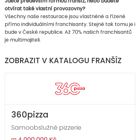
Jdete především formou franšíz, nebo budete
otvírat také vlastní provozovny?
Všechny naše restaurace jsou vlastněné a řízené
přímo individuálními franchisanty. Stejně tak tomu je i
bude v České republice. Až 70% našich franchisantů
je multimajiteli.
ZOBRAZIT V KATALOGU FRANŠÍZ
360pizza
Samoobslužné pizzerie
4 000 000 Kč