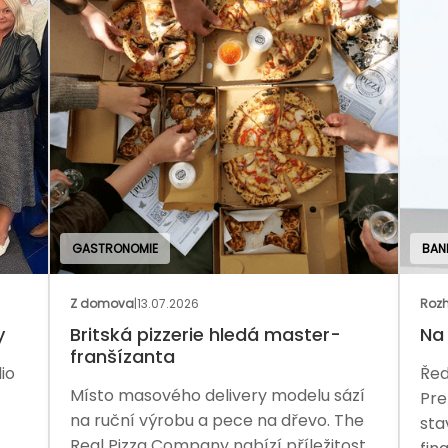
GASTRONOMIE
BAN
Z domova
|
13.07.2026
Rozh
y
Britská pizzerie hledá master-
Na 
franšízanta
io
Řed
Místo masového delivery modelu sází
Pre
na ruční výrobu a pece na dřevo. The
sta
Real Pizza Company nabízí příležitost