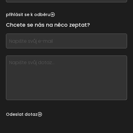
see
this,
přihlásit se k odběru
leave
Chcete se nás na něco zeptat?
this
form
If
field
you
blank
see
this,
leave
this
form
field
blank
Odeslat dotaz