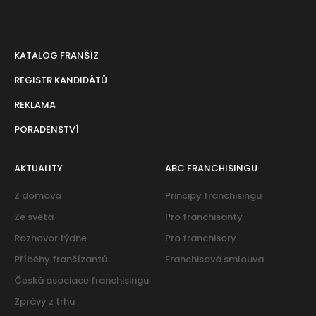
KATALOG FRANŠÍZ
REGISTR KANDIDÁTŮ
REKLAMA
PORADENSTVÍ
AKTUALITY
ABC FRANCHISINGU
Z domova
Principy franchisingu
Ze světa
Pro franchisanty
Rozhovor týdne
Pro franchisory
Příběhy franšízantů
Franchisová smlouva
Česká asociace franchisingu
Zprávy z trhu