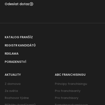
Odeslat dotaz
KATALOG FRANŠÍZ
REGISTR KANDIDÁTŮ
REKLAMA
PORADENSTVÍ
AKTUALITY
ABC FRANCHISINGU
Z domova
Principy franchisingu
Ze světa
Pro franchisanty
Rozhovor týdne
Pro franchisory
Příběhy franšízantů
Franchisová smlouva