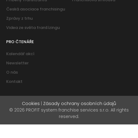
Česká asociace franchisingu
Zprávy z trhu
Videa ze světa franšízingu
PRO ČTENÁŘE
Kalendář akcí
Newsletter
O nás
Kontakt
Cookies
|
Zásady ochrany osobních údajů
© 2026 PROFIT system franchise services s.r.o. All rights
reserved.