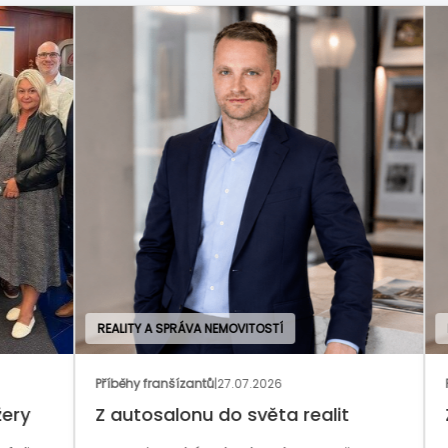
OBCHODNÍ A PORADENSKÉ SLUŽBY
Z domova
|
20.07.2026
lit
Franšíza pro zkušené manažery