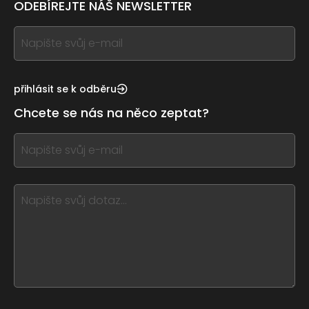
ODEBÍREJTE NÁŠ NEWSLETTER
If
you
see
this,
přihlásit se k odběru
leave
Chcete se nás na něco zeptat?
this
form
If
field
you
blank
see
this,
leave
this
form
field
blank