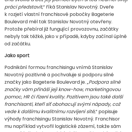
práci představit
,“ říká Stanislav Novotný. Dveře
k rozjetí vlastní franchisové pobočky Bageterie
Boulevard měl tak Stanislav Novotný otevřeny.
Protože přebíral již fungující provozovnu, začátky
nebyly tak těžké, jako v případě, kdyby začínal úplně
od začátku.
Jako sport
Podnikání formou franchisingu vnímá Stanislav
Novotný pozitivně a pochvaluje si podporu silné
značky jako Bageterie Boulevard je. „
Podpora silné
značky vám přináší její know-how, marketingovou
pomoc, HR či řízení kvality. Pozitivem jsou také další
franchisanti, kteří síť obohacují svými nápady, což
vede k dalšímu kvalitnímu rozvíjení sítě
,“ popisuje
výhody franchisingu Stanislav Novotný. Franchisor
mu například vytvořil logistické zázemí, takže sám