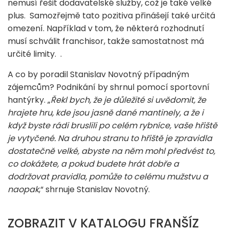
nemusí řešit dodavatelské služby, což je také velké
plus. Samozřejmě tato pozitiva přinášejí také určitá
omezení. Například v tom, že některá rozhodnutí
musí schválit franchisor, takže samostatnost má
určité limity. .
A co by poradil Stanislav Novotný případným
zájemcům? Podnikání by shrnul pomocí sportovní
hantýrky. „
Řekl bych, že je důležité si uvědomit, že
hrajete hru, kde jsou jasně dané mantinely, a že i
když byste rádi bruslili po celém rybníce, vaše hřiště
je vytyčené. Na druhou stranu to hřiště je zpravidla
dostatečně velké, abyste na něm mohl předvést to,
co dokážete, a pokud budete hrát dobře a
dodržovat pravidla, pomůže to celému mužstvu a
naopak
,“ shrnuje Stanislav Novotný.
ZOBRAZIT V KATALOGU FRANŠÍZ