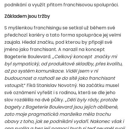
podnikání a využít přitom franchisovou spolupráci.
Základem jsou tržby
S myšlenkou franchisingu se setkal už během své
předchozí kariéry a tato forma spolupráce jej velmi
zaujala. Hledal značku, pod kterou by připojil své
jméno jako franchisant. A narazil na koncept
Bageterie Boulevard. „
Celkový koncept značky mi
byl sympatický, od produktové skladby, přes kvalitu,
až po systém komunikace. Viděl jsem v ní
budoucnost a rozhodl se do sítě jako franchisant
vstoupit
,“ říká Stanislav Novotný. Na začátku musel
své oznámení vyřešit i s rodinou, která se dle jeho
slov rozdělila na dvě půlky. „
Děti byly rády, protože
bagety z Bageterie Boulevard jsou jejich oblíbené,
zato moje pragmatická manželka měla trochu
obavy z toho, jak se podnikání vydaří. Nakonec však i
ona svolila a bez její pomoci bych si teď neuměl svoji