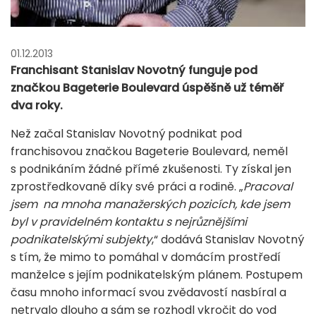
01.12.2013
Franchisant Stanislav Novotný funguje pod
značkou Bageterie Boulevard úspěšně už téměř
dva roky.
Než začal Stanislav Novotný podnikat pod
franchisovou značkou Bageterie Boulevard, neměl
s podnikáním žádné přímé zkušenosti. Ty získal jen
zprostředkovaně díky své práci a rodině. „
Pracoval
jsem na mnoha manažerských pozicích, kde jsem
byl v pravidelném kontaktu s nejrůznějšími
podnikatelskými subjekty
,“ dodává Stanislav Novotný
s tím, že mimo to pomáhal v domácím prostředí
manželce s jejím podnikatelským plánem. Postupem
času mnoho informací svou zvědavostí nasbíral a
netrvalo dlouho a sám se rozhodl vkročit do vod