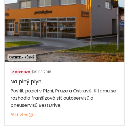
OBCHOD - RŮZNÉ
z domova
|
09.03.2016
Na plný plyn
Posílit pozici v Plzni, Praze a Ostravě. K tomu se
rozhodla franšízová síť autoservisů a
pneuservisů BestDrive.
číst více