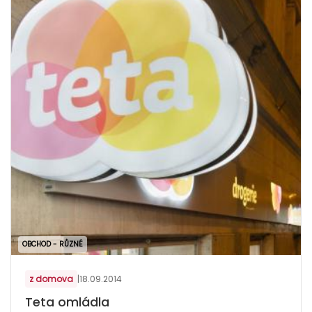
OBCHOD - RŮZNÉ
z domova
|
18.09.2014
Teta omládla