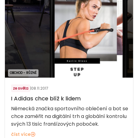
OBCHOD - RŮZNÉ
ze světa
|
08.11.2017
I Adidas chce blíž k lidem
Německá značka sportovního oblečení a bot se
chce zaměřit na digitální trh a globální kontrolu
svých 13 tisíc franšízových poboček.
číst více