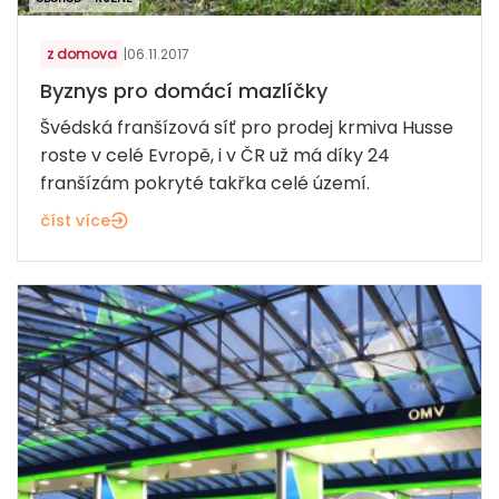
z domova
|
06.11.2017
Byznys pro domácí mazlíčky
Švédská franšízová síť pro prodej krmiva Husse
roste v celé Evropě, i v ČR už má díky 24
franšízám pokryté takřka celé území.
číst více