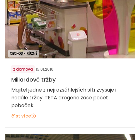
OBCHOD - RŮZNÉ
z domova
|
15.01.2016
Miliardové tržby
Majitel jedné z nejrozsáhlejších sítí zvyšuje i
nadále tržby. TETA drogerie zase počet
poboček.
číst více