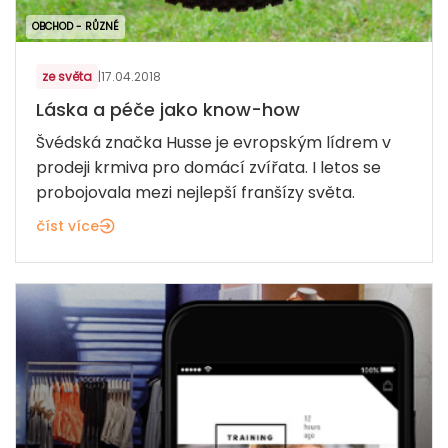
OBCHOD - RŮZNÉ
ze světa
|
17.04.2018
Láska a péče jako know-how
Švédská značka Husse je evropským lídrem v
prodeji krmiva pro domácí zvířata. I letos se
probojovala mezi nejlepší franšízy světa.
číst více