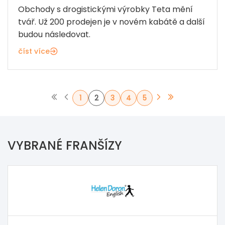
Obchody s drogistickými výrobky Teta mění
tvář. Už 200 prodejen je v novém kabátě a další
budou následovat.
číst více
1
2
3
4
5
VYBRANÉ FRANŠÍZY