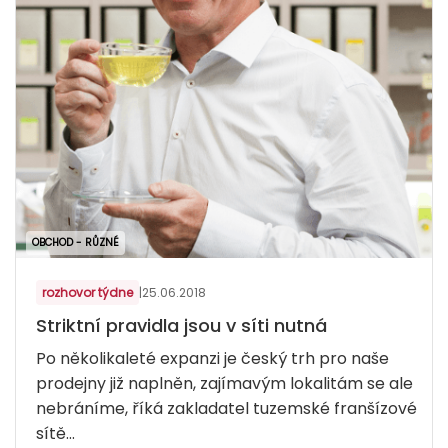
OBCHOD - RŮZNÉ
rozhovor týdne
|
25.06.2018
Striktní pravidla jsou v síti nutná
Po několikaleté expanzi je český trh pro naše
prodejny již naplněn, zajímavým lokalitám se ale
nebráníme, říká zakladatel tuzemské franšízové
sítě...