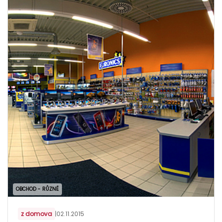
OBCHOD - RŮZNÉ
z domova
|
02.11.2015