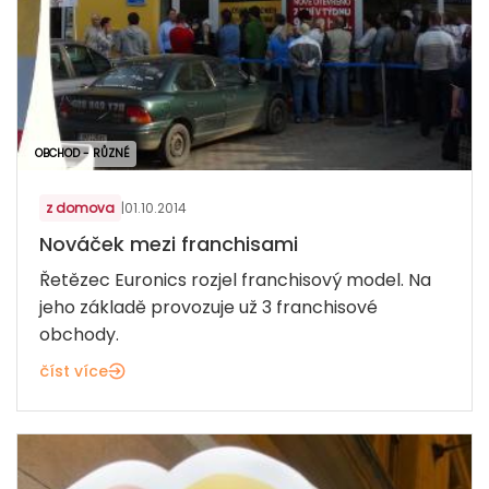
OBCHOD - RŮZNÉ
z domova
|
01.10.2014
Nováček mezi franchisami
Řetězec Euronics rozjel franchisový model. Na
jeho základě provozuje už 3 franchisové
obchody.
číst více