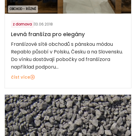
OBCHOD - RŮZNÉ
z domova
|
13.06.2018
Levná franšíza pro elegány
Franšízové sítě obchodů s pánskou módou
Repablo působí v Polsku, Česku a na Slovensku.
Do vínku dostávají pobočky od franšízora
například podporu...
číst více