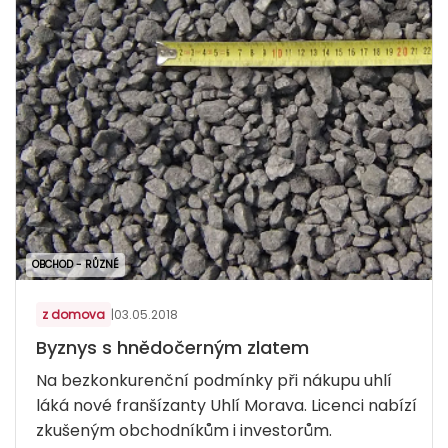
OBCHOD - RŮZNÉ
z domova
|
03.05.2018
Byznys s hnědočerným zlatem
Na bezkonkurenční podmínky při nákupu uhlí
láká nové franšízanty Uhlí Morava. Licenci nabízí
zkušeným obchodníkům i investorům.