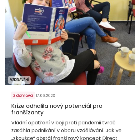
VZDĚLÁVÁNÍ
z domova
|
17.06.2020
Krize odhalila nový potenciál pro
franšízanty
Vládní opatření v boji proti pandemii tvrdě
zasáhla podnikání v oboru vzdělávání. Jak ve
„zkoušce“ obstál franšízový koncept Direct