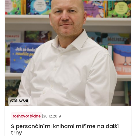
VZDĚLÁVÁNÍ
rozhovor týdne
|
30.12.2019
S personálními knihami míříme na další
trhy