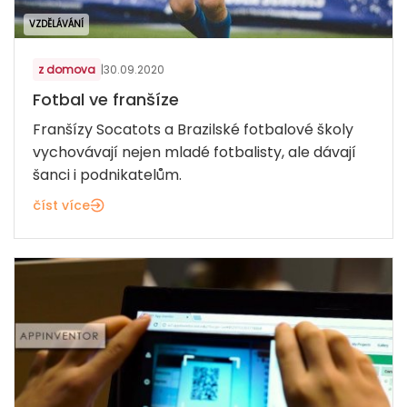
VZDĚLÁVÁNÍ
z domova
|
30.09.2020
Fotbal ve franšíze
Franšízy Socatots a Brazilské fotbalové školy
vychovávají nejen mladé fotbalisty, ale dávají
šanci i podnikatelům.
číst více