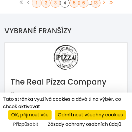
...
1
2
3
4
5
6
13
VYBRANÉ FRANŠÍZY
The Real Pizza Company
Pizzerie
Tato stránka využívá cookies a dává ti na výběr, co
1 250 000 Kč
chceš aktivovat
OK, přijmout vše
Odmítnout všechny cookies
Přizpůsobit
Zásady ochrany osobních údajů