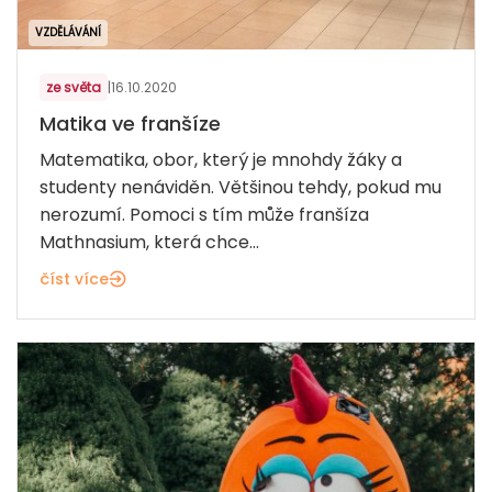
VZDĚLÁVÁNÍ
ze světa
|
16.10.2020
Matika ve franšíze
Matematika, obor, který je mnohdy žáky a
studenty nenáviděn. Většinou tehdy, pokud mu
nerozumí. Pomoci s tím může franšíza
Mathnasium, která chce...
číst více