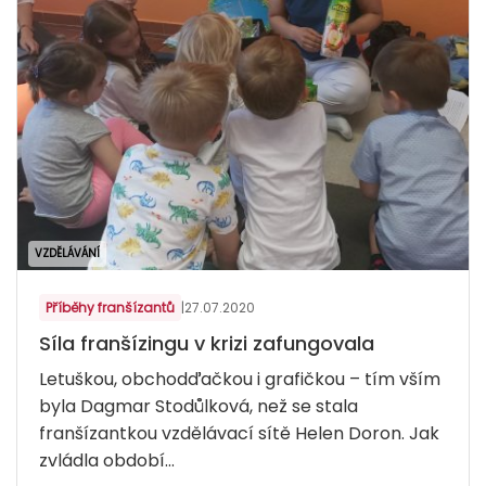
VZDĚLÁVÁNÍ
Příběhy franšízantů
|
27.07.2020
Síla franšízingu v krizi zafungovala
Letuškou, obchodďačkou i grafičkou – tím vším
byla Dagmar Stodůlková, než se stala
franšízantkou vzdělávací sítě Helen Doron. Jak
zvládla období...