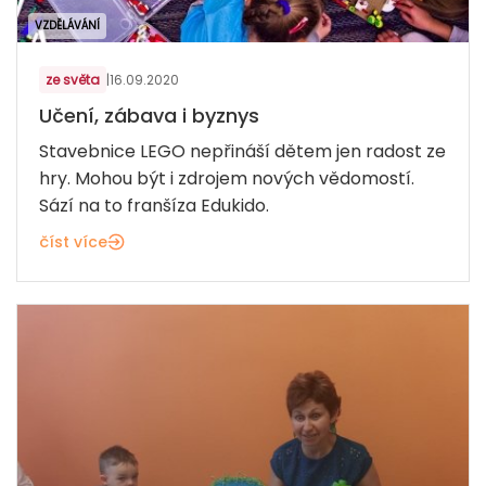
VZDĚLÁVÁNÍ
ze světa
|
16.09.2020
Učení, zábava i byznys
Stavebnice LEGO nepřináší dětem jen radost ze
hry. Mohou být i zdrojem nových vědomostí.
Sází na to franšíza Edukido.
číst více