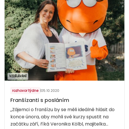
VZDĚLÁVÁNÍ
rozhovor týdne
|
05.10.2020
Franšízanti s posláním
„Zájemci o franšízu by se měli ideálně hlásit do
konce února, aby mohli své kurzy spustit na
začátku září, říká Veronika Kölbl, majitelka...