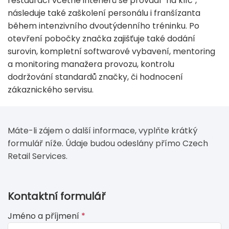
restaurací včetně interiérů se provádí "na klíč",
následuje také zaškolení personálu i franšízanta
během intenzivního dvoutýdenního tréninku. Po
otevření pobočky značka zajišťuje také dodání
surovin, kompletní softwarové vybavení, mentoring
a monitoring manažera provozu, kontrolu
dodržování standardů značky, či hodnocení
zákaznického servisu.
Máte-li zájem o další informace, vyplňte krátký
formulář níže. Údaje budou odeslány přímo Czech
Retail Services.
If
Kontaktní formulář
you
Jméno a příjmení
*
see