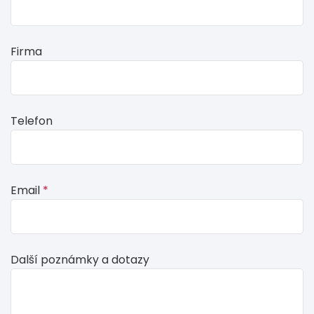
this,
leave
this
Firma
form
field
blank
Telefon
Email
*
Další poznámky a dotazy