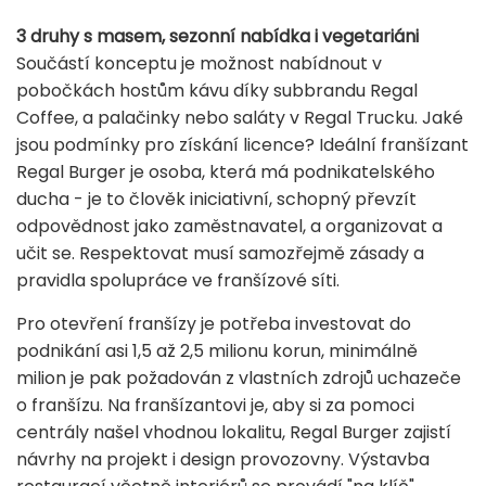
3 druhy s masem, sezonní nabídka i vegetariáni
Součástí konceptu je možnost nabídnout v
pobočkách hostům kávu díky subbrandu Regal
Coffee, a palačinky nebo saláty v Regal Trucku. Jaké
jsou podmínky pro získání licence? Ideální franšízant
Regal Burger je osoba, která má podnikatelského
ducha - je to člověk iniciativní, schopný převzít
odpovědnost jako zaměstnavatel, a organizovat a
učit se. Respektovat musí samozřejmě zásady a
pravidla spolupráce ve franšízové síti.
Pro otevření franšízy je potřeba investovat do
podnikání asi 1,5 až 2,5 milionu korun, minimálně
milion je pak požadován z vlastních zdrojů uchazeče
o franšízu. Na franšízantovi je, aby si za pomoci
centrály našel vhodnou lokalitu, Regal Burger zajistí
návrhy na projekt i design provozovny. Výstavba