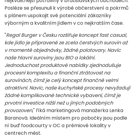
nejkvalitnější potraviny v bratislavských obchodech.
Posléze se přesunuli k výrobě občerstvení a pokrmů
s plánem uspokojit své potenciální zákazníky
výborným a kvalitním jídlem v co nejkratším čase.
"
Regal Burger v Česku rozšiřuje koncept fast casual,
kde jídlo je připravené ze zcela čerstvých surovin až
v momentě objednávky, žádné polotovary. Navíc
naše hlavní suroviny jsou BIO a lokální.
Jednoduchost produktové nabídky zjednodušuje
procesní komplexitu a finanční ztrátovost na
surovinách, čímž je celý koncept finančně velmi
atraktivní. Navíc, naše kuchyňské procesy nevyžadují
žádné komplikované technické vybavení, čímž je
prvotní investice nižší než u jiných podobných
provozoven
," říká marketingová manažerka Lenka
Baranová. Ideálním místem pro pobočky jsou podle
ní buď foodcourty v OC a prémiové lokality v
centrech měst.