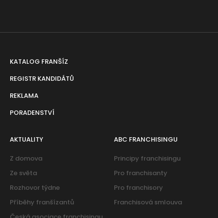
KATALOG FRANŠÍZ
REGISTR KANDIDÁTŮ
REKLAMA
PORADENSTVÍ
AKTUALITY
ABC FRANCHISINGU
Z domova
Principy franchisingu
Ze světa
Pro franchisanty
Rozhovor týdne
Pro franchisory
Příběhy franšízantů
Franchisová smlouva
Česká asociace franchisingu