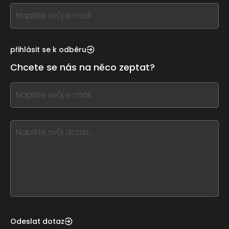
If
you
see
this,
přihlásit se k odběru
leave
Chcete se nás na něco zeptat?
this
form
If
field
you
blank
see
this,
leave
this
form
field
blank
Odeslat dotaz