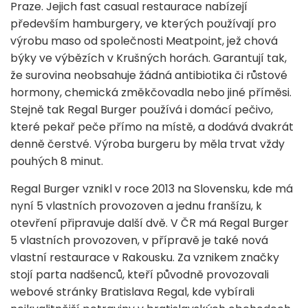
Praze. Jejich fast casual restaurace nabízejí
především hamburgery, ve kterých používají pro
výrobu maso od společnosti Meatpoint, jež chová
býky ve výbězích v Krušných horách. Garantují tak,
že surovina neobsahuje žádná antibiotika či růstové
hormony, chemická změkčovadla nebo jiné příměsi.
Stejně tak Regal Burger používá i domácí pečivo,
které pekař peče přímo na místě, a dodává dvakrát
denně čerstvé. Výroba burgeru by měla trvat vždy
pouhých 8 minut.
Regal Burger vznikl v roce 2013 na Slovensku, kde má
nyní 5 vlastních provozoven a jednu franšízu, k
otevření připravuje další dvě. V ČR má Regal Burger
5 vlastních provozoven, v přípravě je také nová
vlastní restaurace v Rakousku. Za vznikem značky
stojí parta nadšenců, kteří původně provozovali
webové stránky Bratislava Regal, kde vybírali